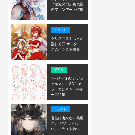
『鬼滅の刃』猗窩座
のファンアート特集
イラスト
クリスマスをもっと
楽しく♡ サンタコ
スのイラスト特集
描き方
もっとかわいいデフ
ォルメに！SDキャ
ラ・ちびキャラのポ
ーズ特集
イラスト
言葉に出来ない美麗
さ。「#ふつくし
い」イラスト特集