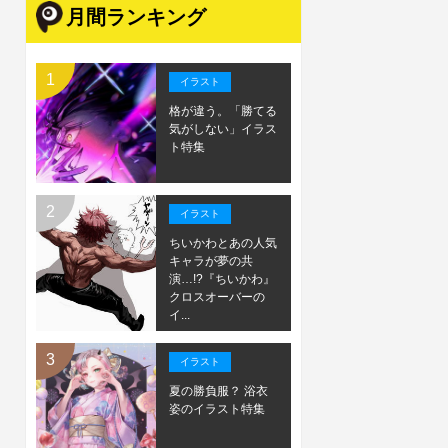
月間ランキング
イラスト
格が違う。「勝てる
気がしない」イラス
ト特集
イラスト
ちいかわとあの人気
キャラが夢の共
演…!?『ちいかわ』
クロスオーバーの
イ...
イラスト
夏の勝負服？ 浴衣
姿のイラスト特集