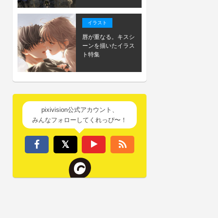
イラスト
唇が重なる。キスシ
ーンを描いたイラス
ト特集
pixivision公式アカウント、
みんなフォローしてくれっぴ〜！