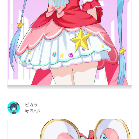
ビカラ
by
四六八