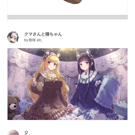
クマさんと猫ちゃん
by
柑咲 etc.
🎈