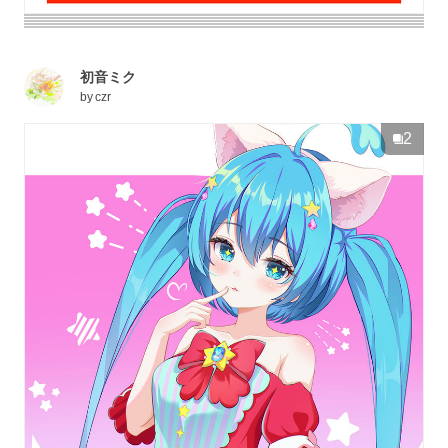
初音ミク
by
czr
2