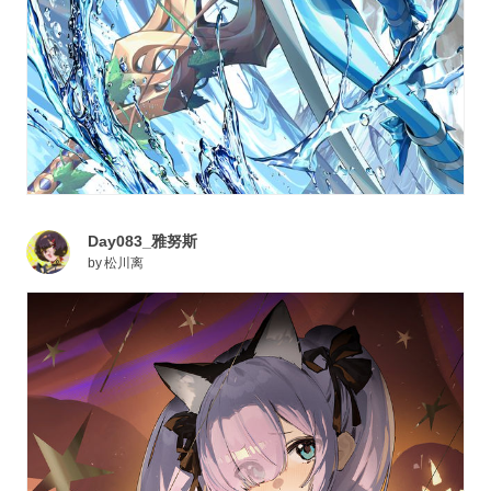
Day083_雅努斯
by
松川离