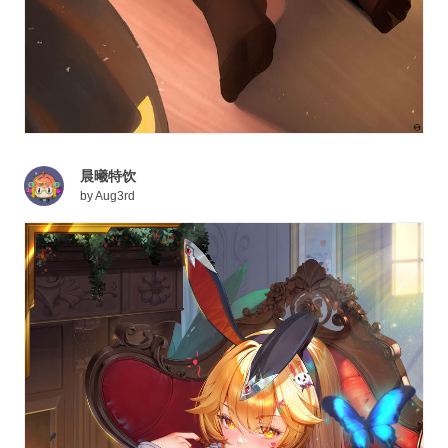
晨曦特饮
by
Aug3rd