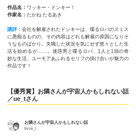
作品名：
ワッキー・ドンキー！
作家名：
たかね たるあき
講評：
会社を解雇されたドンキーは、喋るロバのスミス
に愚痴るものの、その内容はどれも解雇の原因になりそ
うなものばかり。失職した状況を気にせず悠々とした生
活を始めるが……。迷惑男と喋るロバ、1人と1頭の奇
妙な生活。ユーモアあふれるセリフの掛け合いが魅力の
作品です！
【優秀賞】お隣さんが宇宙人かもしれない話
／ue_tさん
お隣さんが宇宙人かもしれない話
by
ue_t