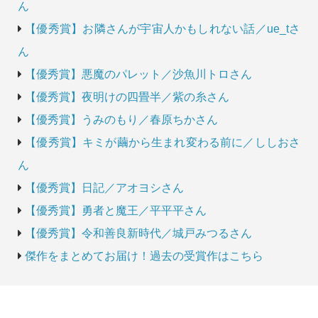
ん
【優秀賞】お隣さんが宇宙人かもしれない話／ue_tさ
ん
【優秀賞】悪魔のパレット／沙魚川トロさん
【優秀賞】夜明けの四畳半／紫の糸さん
【優秀賞】うみのもり／春原ちかさん
【優秀賞】キミが繭から生まれ変わる前に／ししおさ
ん
【優秀賞】日記／アオヨシさん
【優秀賞】勇者と魔王／平平平さん
【優秀賞】令和善良新時代／城戸みつるさん
傑作をまとめてお届け！過去の受賞作はこちら