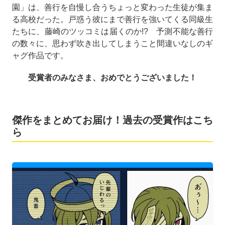
園」は、善行を自慢し合うちょっと変わった生徒が集ま
る高校だった。戸惑う彼にまで善行を強いてくる同級生
たちに、藤崎のツッコミは届くのか!? 予測不能な善行
の数々に、思わず吹き出してしまうこと間違いなしのギ
ャグ作品です。
受賞者のみなさま、おめでとうございました！
傑作をまとめてお届け！過去の受賞作はこち
ら