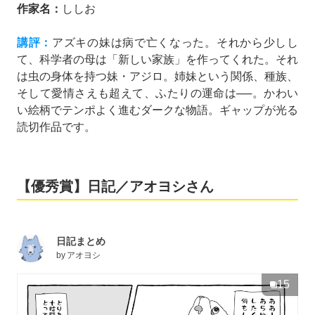
作家名：
ししお
講評：
アズキの妹は病で亡くなった。それから少しし
て、科学者の母は「新しい家族」を作ってくれた。それ
は虫の身体を持つ妹・アジロ。姉妹という関係、種族、
そして愛情さえも超えて、ふたりの運命は──。かわい
い絵柄でテンポよく進むダークな物語。ギャップが光る
読切作品です。
【優秀賞】日記／アオヨシさん
日記まとめ
by
アオヨシ
15