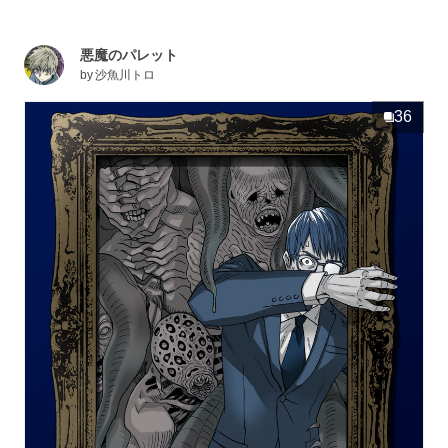
悪魔のパレット
by
沙魚川トロ
36