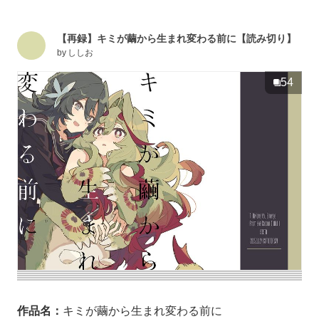
【再録】キミが繭から生まれ変わる前に【読み切り】
by
ししお
54
作品名：
キミが繭から生まれ変わる前に