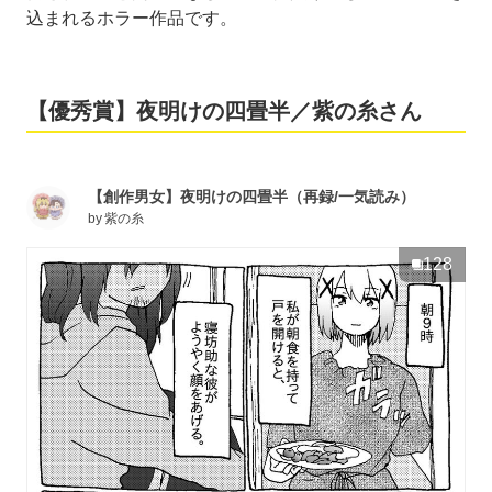
込まれるホラー作品です。
【優秀賞】夜明けの四畳半／紫の糸さん
【創作男女】夜明けの四畳半（再録/一気読み）
by
紫の糸
128