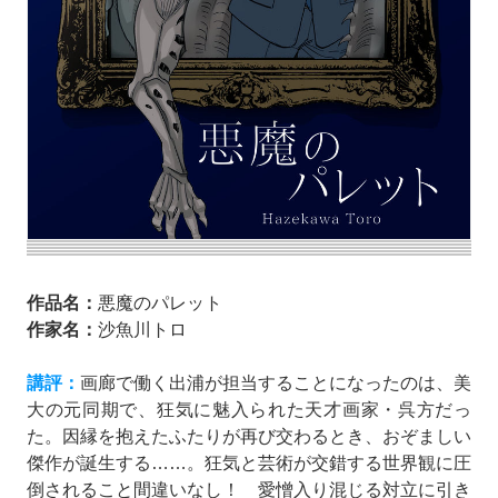
作品名：
悪魔のパレット
作家名：
沙魚川トロ
講評：
画廊で働く出浦が担当することになったのは、美
大の元同期で、狂気に魅入られた天才画家・呉方だっ
た。因縁を抱えたふたりが再び交わるとき、おぞましい
傑作が誕生する……。狂気と芸術が交錯する世界観に圧
倒されること間違いなし！ 愛憎入り混じる対立に引き