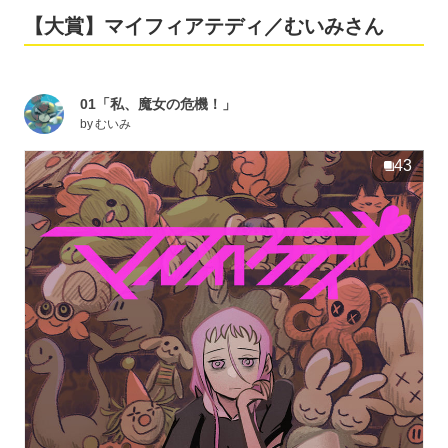
【大賞】マイフィアテディ／むいみさん
01「私、魔女の危機！」
by
むいみ
43