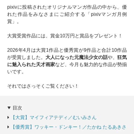
pixivに投稿されたオリジナルマンガ作品の中から、優
れた作品をみなさまにご紹介する「pixivマンガ月例
賞」。
大賞受賞作品には、賞金10万円と賞品をプレゼント！
2026年4月は大賞1作品と優秀賞が9作品と合計10作品
が受賞しました。
大人になった元魔法少女の話
や、
狂気
に魅入られた天才画家
など、今月も魅力的な作品が勢揃
いです。
それではさっそくご覧ください！
目次
【大賞】マイフィアテディ／むいみさん
【優秀賞】ワッキー・ドンキー！／たかね たるあきさ