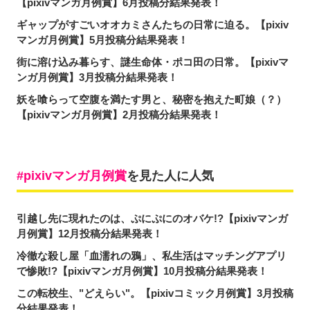
【pixivマンガ月例賞】6月投稿分結果発表！
ギャップがすごいオオカミさんたちの日常に迫る。【pixiv
マンガ月例賞】5月投稿分結果発表！
街に溶け込み暮らす、謎生命体・ポコ田の日常。【pixivマ
ンガ月例賞】3月投稿分結果発表！
妖を喰らって空腹を満たす男と、秘密を抱えた町娘（？）
【pixivマンガ月例賞】2月投稿分結果発表！
pixivマンガ月例賞
を見た人に人気
引越し先に現れたのは、ぷにぷにのオバケ!?【pixivマンガ
月例賞】12月投稿分結果発表！
冷徹な殺し屋「血濡れの鴉」、私生活はマッチングアプリ
で惨敗!?【pixivマンガ月例賞】10月投稿分結果発表！
この転校生、"どえらい"。【pixivコミック月例賞】3月投稿
分結果発表！