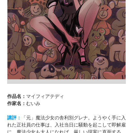
作品名：
マイフィアテディ
作家名：
むいみ
講評：
「元」魔法少女の舎利別グレナ。ようやく手に入
れた正社員の仕事は、入社当日に騒動を起こして即解雇
に。魔法少女も大人になれば、厳しい現実に直面する。