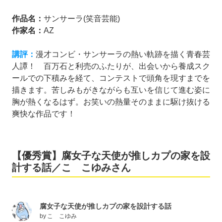
作品名：
サンサーラ(笑音芸能)
作家名：
AZ
講評：
漫才コンビ・サンサーラの熱い軌跡を描く青春芸
人譚！ 百万石と利売のふたりが、出会いから養成スク
ールでの下積みを経て、コンテストで頭角を現すまでを
描きます。苦しみもがきながらも互いを信じて進む姿に
胸が熱くなるはず。お笑いの熱量そのままに駆け抜ける
爽快な作品です！
【優秀賞】腐女子な天使が推しカプの家を設
計する話／こゝこゆみさん
腐女子な天使が推しカプの家を設計する話
by
こゝこゆみ