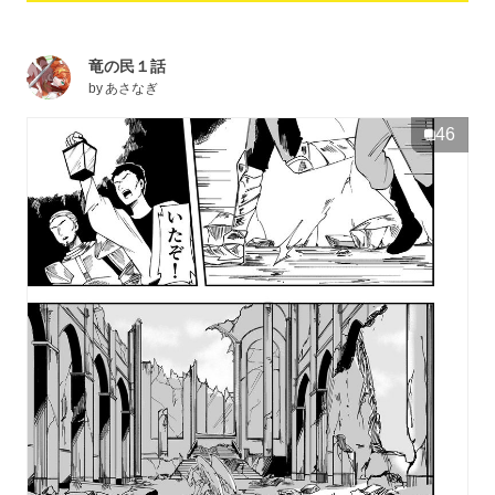
竜の民１話
by
あさなぎ
46