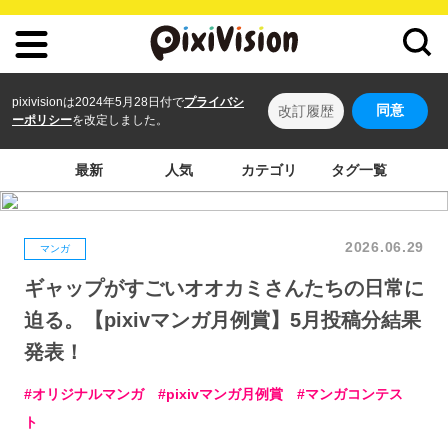
pixivisionは2024年5月28日付で
プライバシ
同意
改訂履歴
ーポリシー
を改定しました。
最新
人気
カテゴリ
タグ一覧
2026.06.29
マンガ
ギャップがすごいオオカミさんたちの日常に
迫る。【pixivマンガ月例賞】5月投稿分結果
発表！
オリジナルマンガ
pixivマンガ月例賞
マンガコンテス
ト