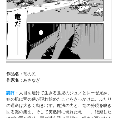
作品名：
竜の民
作家名：
あさなぎ
講評：
人目を避けて生きる孤児のジュノとレーゼ兄妹。
妹の肌に竜の鱗が現れ始めたことをきっかけに、ふたり
の運命は大きく動き出す。魔法の力と、竜の発現を嗅ぎ
回る謎の集団、そして突然街に現れた竜……。絶滅した