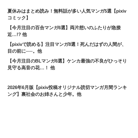
夏休みはまとめ読み！無料話が多い人気マンガ5選【pixiv
コミック】
【今月注目の百合マンガ6選】両片想いのふたりが急接
近…!? 他
【pixivで読める】注目マンガ8選！死んだはずの人間が、
目の前に──。他
【今月注目のBLマンガ6選】ケンカ最強の不良がひっそり
見守る高音の花…！ 他
2026年6月版【pixiv投稿オリジナル読切マンガ月間ランキ
ング】裏社会のお姉さんと少年。他
お飾りの婚約者のはずが、前世で私たちは出会ってい
た…？【pixivコミック月間ランキング】6月版
名前変更は当然！ニッチな需要も満たせる「単語変換機
能」って？
シェアする
投稿する
LINEで送る
pixivで読める！「次にくるマンガ大賞2026」ノミネート作