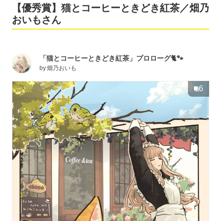
【優秀賞】猫とコーヒーときどき紅茶／畑乃
おいもさん
「猫とコーヒーときどき紅茶」プロローグ🐈🐾
by
畑乃おいも
6