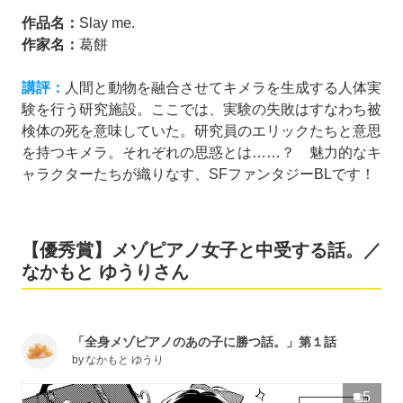
作品名：
Slay me.
作家名：
葛餅
講評：
人間と動物を融合させてキメラを生成する人体実
験を行う研究施設。ここでは、実験の失敗はすなわち被
検体の死を意味していた。研究員のエリックたちと意思
を持つキメラ。それぞれの思惑とは……？ 魅力的なキ
ャラクターたちが織りなす、SFファンタジーBLです！
【優秀賞】メゾピアノ女子と中受する話。／
なかもと ゆうりさん
「全身メゾピアノのあの子に勝つ話。」第１話
by
なかもと ゆうり
5