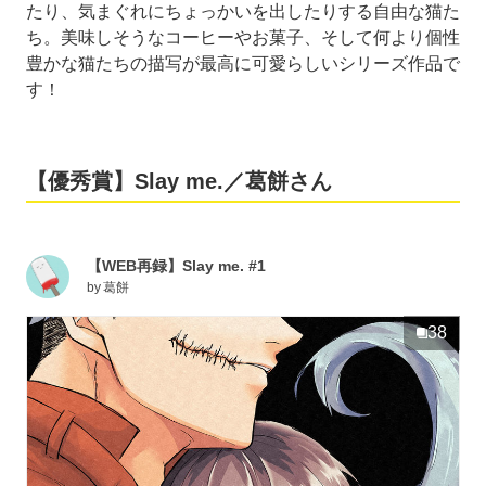
たり、気まぐれにちょっかいを出したりする自由な猫た
ち。美味しそうなコーヒーやお菓子、そして何より個性
豊かな猫たちの描写が最高に可愛らしいシリーズ作品で
す！
【優秀賞】Slay me.／葛餅さん
【WEB再録】Slay me. #1
by
葛餅
38