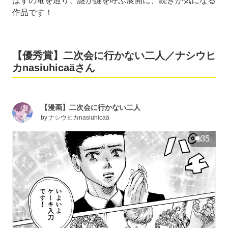
はずの竜を巡り、謎が謎を呼ぶ展開に、続きが気になる
作品です！
【優秀賞】二次会に行かない二人／ナシウヒ
カnasiuhicaäさん
【漫画】二次会に行かない二人
by
ナシウヒカnasiuhicaä
35