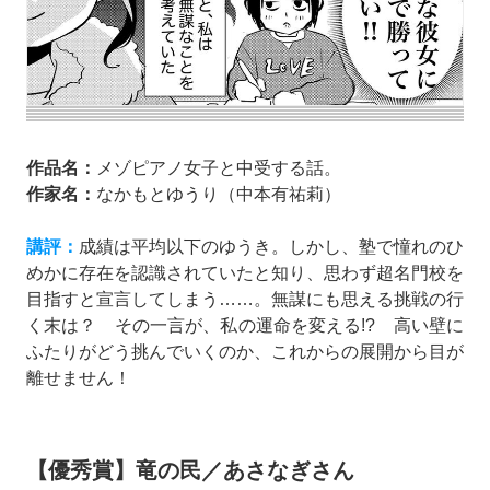
作品名：
メゾピアノ女子と中受する話。
作家名：
なかもとゆうり（中本有祐莉）
講評：
成績は平均以下のゆうき。しかし、塾で憧れのひ
めかに存在を認識されていたと知り、思わず超名門校を
目指すと宣言してしまう……。無謀にも思える挑戦の行
く末は？ その一言が、私の運命を変える!? 高い壁に
ふたりがどう挑んでいくのか、これからの展開から目が
離せません！
【優秀賞】竜の民／あさなぎさん