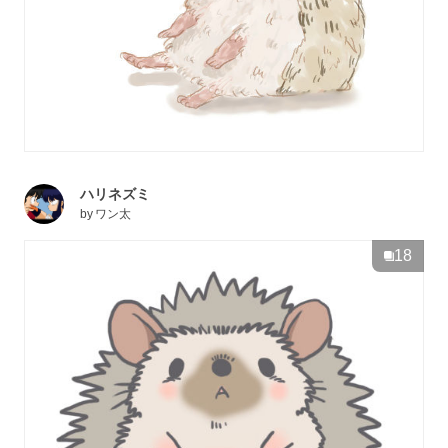
ハリネズミ
by
ワン太
18