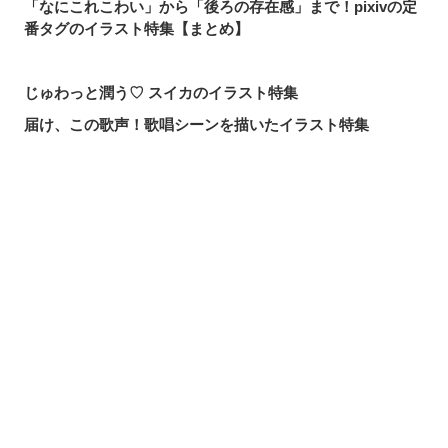
「なにこれこわい」から「後ろの存在感」まで！pixivの定
番タグのイラスト特集【まとめ】
じゅわっと潤う♡ スイカのイラスト特集
届け、この歌声！歌唱シーンを描いたイラスト特集
頼れる魔術の師匠！【無職転生】ロキシー・ミグルディア
のファンアート特集
心ほどける笑顔。「守りたい、この笑顔」のイラスト特集
シェアする
投稿する
LINEで送る
求めるのか、逃れるのか。無数の手を描いたイラスト特集
この夏一番読まれた記事は？2026年7月・pixivision人気記
事
涼やかに泳ぐ。金魚のイラスト特集
カラフルで映える♡ トロピカルドリンクのイラスト特集
口元の個性。艶ぼくろのイラスト特集
いつかの思い出。青春を感じるイラスト特集