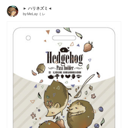
► ハリネズミ◄
by
MeLay ミレ