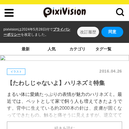
pixivisionは2024年5月28日付で
プライバシ
同意
改訂履歴
ーポリシー
を改定しました。
最新
人気
カテゴリ
タグ一覧
2016.04.26
イラスト
【たわしじゃないよ】ハリネズミ特集
まるい体に愛嬌たっぷりの表情が魅力のハリネズミ。最
近では、ペットとして家で飼う人も増えてきたようで
す。背中に生えている約2000本の針は、皮膚が固くな
ってできたもの。触ると痛そうに見えますが、逆立てて
いない時には手のひらにのせることだってできるんで
続きを読む
す。だっこしたときに見える、プニプニとしたおなかや