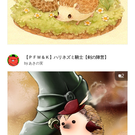
【ＰＦＷ＆Ｋ】ハリネズミ騎士【剣の陣営】
by
あきの実
2