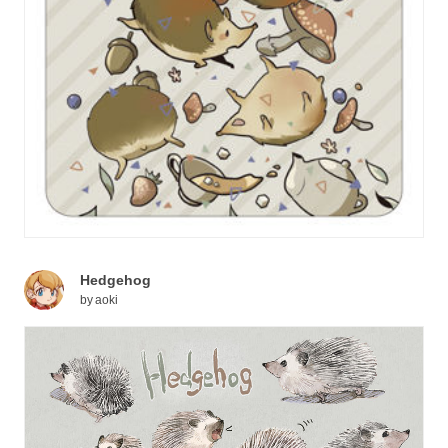
Hedgehog
by
aoki