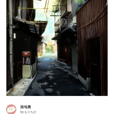
路地裏
by
もりちか