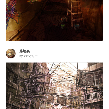
路地裏
by
そにどりー