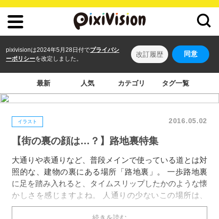
pixivisionは2024年5月28日付で
プライバシ
同意
改訂履歴
ーポリシー
を改定しました。
最新
人気
カテゴリ
タグ一覧
2016.05.02
イラスト
【街の裏の顔は…？】路地裏特集
大通りや表通りなど、普段メインで使っている道とは対
照的な、建物の裏にある場所「路地裏」。 一歩路地裏
に足を踏み入れると、タイムスリップしたかのような懐
かしさを感じますよね。 人通りの少ないこの場所は、
街の裏側の顔とも言え、寂しげながら落ち着いた独特の
続きを読む
雰囲気を漂わせています。 今回は、そんな路地裏の光