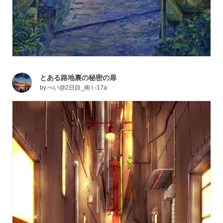
とある路地裏の秘密の扉
by
ぺい@2日目_南 l -17a