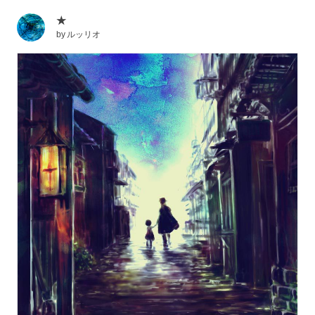
★
by
ルッリオ