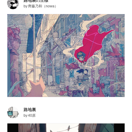
路地裏の王様
by
齊藤乃和（nowa）
路地裏
by
40原