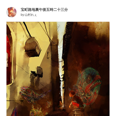
宝町路地裏午後五時二十三分
by
山村れぇ