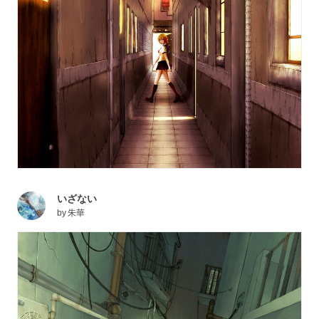
いざない
by
朱華