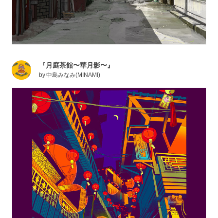
『月庭茶館〜華月影〜』
by
中島みなみ(MINAMI)