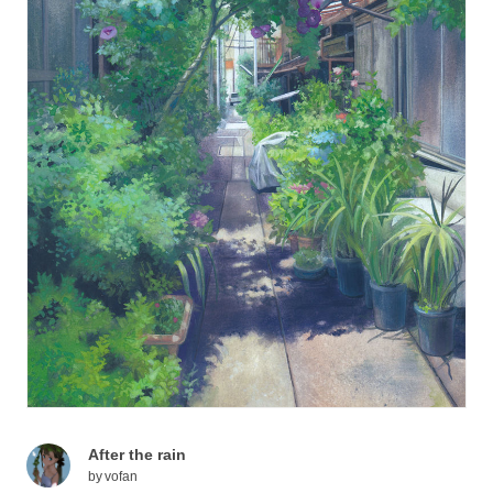
After the rain
by
vofan