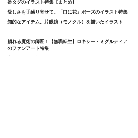
番タグのイラスト特集【まとめ】
愛しさを手繰り寄せて。「口に花」ポーズのイラスト特集
知的なアイテム。片眼鏡（モノクル）を描いたイラスト
頼れる魔術の師匠！【無職転生】ロキシー・ミグルディア
のファンアート特集
心ほどける笑顔。「守りたい、この笑顔」のイラスト特集
求めるのか、逃れるのか。無数の手を描いたイラスト特集
この夏一番読まれた記事は？2026年7月・pixivision人気記
シェアする
投稿する
LINEで送る
事
涼やかに泳ぐ。金魚のイラスト特集
カラフルで映える♡ トロピカルドリンクのイラスト特集
口元の個性。艶ぼくろのイラスト特集
いつかの思い出。青春を感じるイラスト特集
毎日磨こう！ 歯磨きのイラスト特集