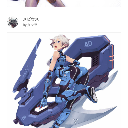
メビウス
by
タツヲ