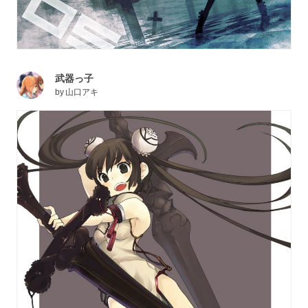
武器っ子
by
山口アキ