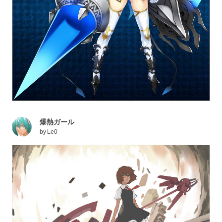
爆熱ガール
by
Le0