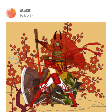
武田軍
by
ヒノシ