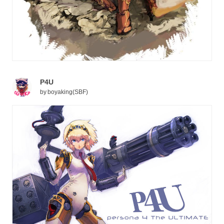
P4U
by
boyaking(SBF)