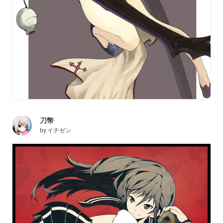
刀幣
by
イチゼン