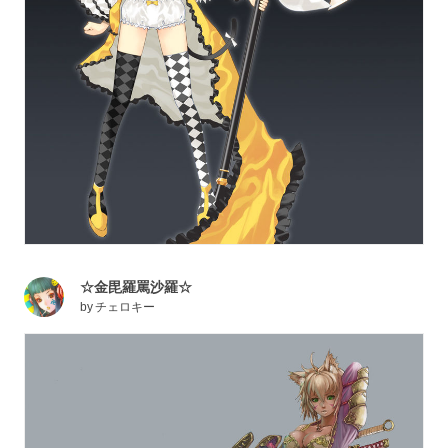
☆金毘羅罵沙羅☆
by
チェロキー