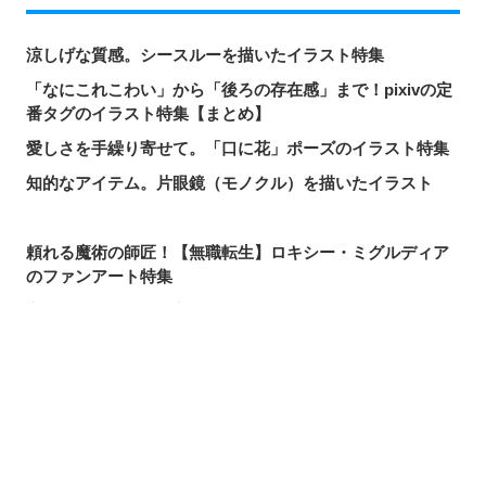
涼しげな質感。シースルーを描いたイラスト特集
「なにこれこわい」から「後ろの存在感」まで！pixivの定
番タグのイラスト特集【まとめ】
愛しさを手繰り寄せて。「口に花」ポーズのイラスト特集
知的なアイテム。片眼鏡（モノクル）を描いたイラスト
頼れる魔術の師匠！【無職転生】ロキシー・ミグルディア
のファンアート特集
心ほどける笑顔。「守りたい、この笑顔」のイラスト特集
求めるのか、逃れるのか。無数の手を描いたイラスト特集
この夏一番読まれた記事は？2026年7月・pixivision人気記
シェアする
投稿する
LINEで送る
事
涼やかに泳ぐ。金魚のイラスト特集
カラフルで映える♡ トロピカルドリンクのイラスト特集