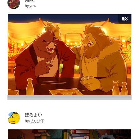
by
yow
8
ほろよい
by
ぽんぽ子