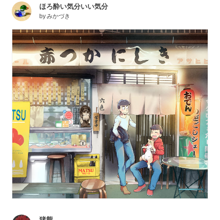
ほろ酔い気分いい気分
by
みかづき
猪熊