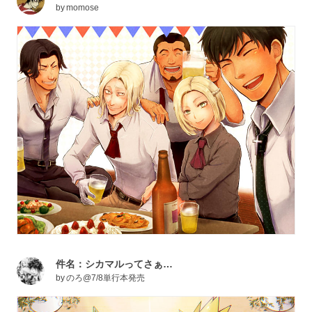
by
momose
件名：シカマルってさぁ…
by
のろ@7/8単行本発売