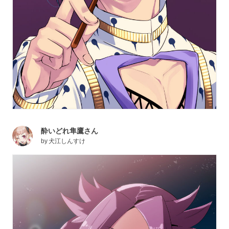
酔いどれ隼鷹さん
by
犬江しんすけ