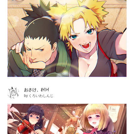
おさけ、ｵｲｼｲ
by
くろいわしんじ