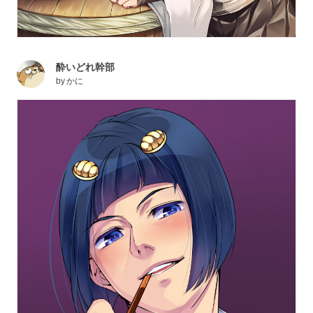
酔いどれ幹部
by
かに