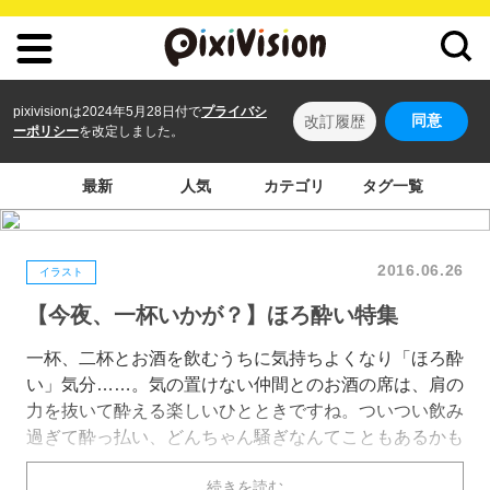
pixivisionは2024年5月28日付で
プライバシ
同意
改訂履歴
ーポリシー
を改定しました。
最新
人気
カテゴリ
タグ一覧
2016.06.26
イラスト
【今夜、一杯いかが？】ほろ酔い特集
一杯、二杯とお酒を飲むうちに気持ちよくなり「ほろ酔
い」気分……。気の置けない仲間とのお酒の席は、肩の
力を抜いて酔える楽しいひとときですね。ついつい飲み
過ぎて酔っ払い、どんちゃん騒ぎなんてこともあるかも
しれません。 本日は、そんなお酒を楽しむ「ほろ酔
続きを読む
い」姿を描いたイラストを特集しました。それではご覧