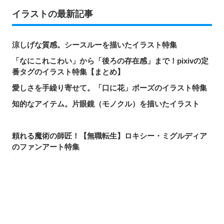
イラストの最新記事
涼しげな質感。シースルーを描いたイラスト特集
「なにこれこわい」から「後ろの存在感」まで！pixivの定
番タグのイラスト特集【まとめ】
愛しさを手繰り寄せて。「口に花」ポーズのイラスト特集
知的なアイテム。片眼鏡（モノクル）を描いたイラスト
頼れる魔術の師匠！【無職転生】ロキシー・ミグルディア
のファンアート特集
心ほどける笑顔。「守りたい、この笑顔」のイラスト特集
求めるのか、逃れるのか。無数の手を描いたイラスト特集
この夏一番読まれた記事は？2026年7月・pixivision人気記
シェアする
投稿する
LINEで送る
事
涼やかに泳ぐ。金魚のイラスト特集