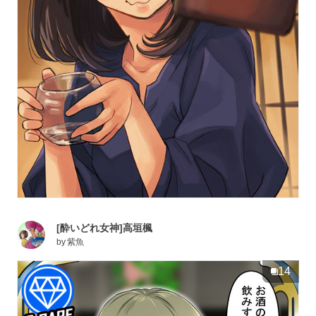
[酔いどれ女神]高垣楓
by
紫魚
14