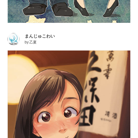
まんじゅこわい
by
乙夏