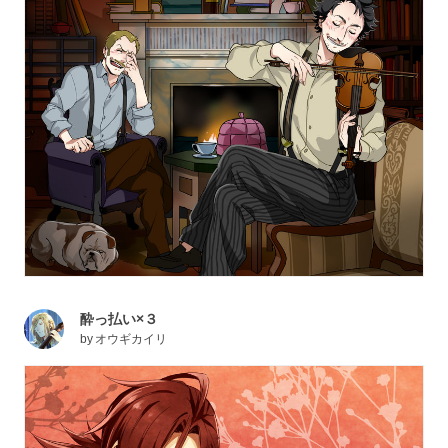
酔っ払い×３
by
オウギカイリ