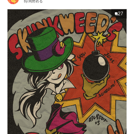
by
岡野める
27