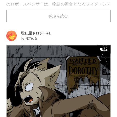
のロボ・スペンサーは、物語の舞台となるフィグ・シテ
ィで探偵事務所を営んでいます。ロボはある日、事務所
続きを読む
を訪れた美女、リサ・クリステンから浮気調査の依頼を
受け、マット・ラリーの尾行を開始することになるので
すが……なんと、マットはロボの目の前で射殺されてし
殺し屋ドロシー#1
まいます！ この一件をきっかけに、ロボは大きな事件
by
岡野める
へと巻き込まれていきます。 マットが死に際に放った
「殺すのだけはかんべんしてくれよ!!ドロシー!!」という
32
言葉。この「ドロシー」とは一体何者なのでしょうか？
次々と明るみになっていく事件の真相、繋がっていく登
場人物たち。迫力のあるバトルシーンは、読んでいる私
たちにまでキャラクターの息づかいが伝わってくるよう
です。 あなたも殺し屋ドロシーの謎を追ってみません
か？