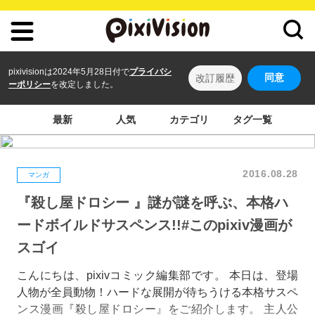
pixivisionは2024年5月28日付で
プライバシ
同意
改訂履歴
ーポリシー
を改定しました。
最新
人気
カテゴリ
タグ一覧
2016.08.28
マンガ
『殺し屋ドロシー 』謎が謎を呼ぶ、本格ハ
ードボイルドサスペンス!!#このpixiv漫画が
スゴイ
こんにちは、pixivコミック編集部です。 本日は、登場
人物が全員動物！ハードな展開が待ちうける本格サスペ
ンス漫画『殺し屋ドロシー』をご紹介します。 主人公