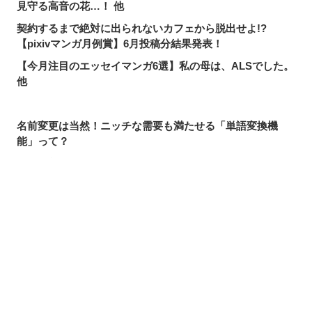
見守る高音の花…！ 他
契約するまで絶対に出られないカフェから脱出せよ!?
【pixivマンガ月例賞】6月投稿分結果発表！
【今月注目のエッセイマンガ6選】私の母は、ALSでした。
他
名前変更は当然！ニッチな需要も満たせる「単語変換機
能」って？
pixivで読める！「次にくるマンガ大賞2026」ノミネート作
品特集
【pixivで読める】注目マンガ8選！美しく優秀なあや子が
抱える、幼少期の秘密。他
シェアする
投稿する
LINEで送る
【今月注目のギャグマンガ6選】みんなHPが1しかないの
で、すぐ全滅してしまう勇者パーティ。他
【pixivで読める】注目マンガ8選！殺し屋と女子高生が入
れ替わってしまった!? 他