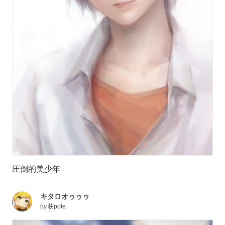
圧倒的美少年
キタロオゥゥゥ
by
荻pote