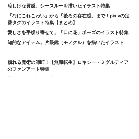
涼しげな質感。シースルーを描いたイラスト特集
「なにこれこわい」から「後ろの存在感」まで！pixivの定
番タグのイラスト特集【まとめ】
愛しさを手繰り寄せて。「口に花」ポーズのイラスト特集
知的なアイテム。片眼鏡（モノクル）を描いたイラスト
頼れる魔術の師匠！【無職転生】ロキシー・ミグルディア
のファンアート特集
心ほどける笑顔。「守りたい、この笑顔」のイラスト特集
求めるのか、逃れるのか。無数の手を描いたイラスト特集
この夏一番読まれた記事は？2026年7月・pixivision人気記
シェアする
投稿する
LINEで送る
事
涼やかに泳ぐ。金魚のイラスト特集
カラフルで映える♡ トロピカルドリンクのイラスト特集
口元の個性。艶ぼくろのイラスト特集