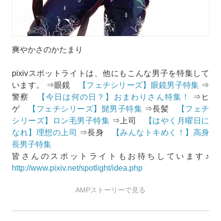
爽やかさのかたまり
pixivスポットライトは、他にもこんな男子を特集して
います。 ⇒眼鏡
【フェチシリーズ】眼鏡男子特集
⇒
警察
【今日は何の日？】おまわりさん特集！
⇒ヒ
ゲ
【フェチシリーズ】髭男子特集
⇒長髪
【フェチ
シリーズ】ロン毛男子特集
⇒上司
【はやく月曜日に
なれ】理想の上司
⇒長身
【みんなトキめく！】高身
長男子特集
皆さんのスポットライトもお待ちしています♪
http://www.pixiv.net/spotlight/idea.php
AMPストーリーで見る