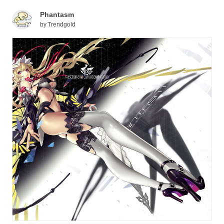
Phantasm
by
Trendgold