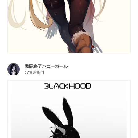
戦闘終了バニーガール
by
亀左衛門