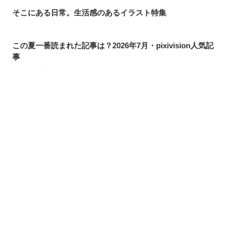
そこにある日常。生活感のあるイラスト特集
この夏一番読まれた記事は？2026年7月・pixivision人気記
事
涼やかに泳ぐ。金魚のイラスト特集
カラフルで映える♡ トロピカルドリンクのイラスト特集
口元の個性。艶ぼくろのイラスト特集
シェアする
投稿する
LINEで送る
いつかの思い出。青春を感じるイラスト特集
毎日磨こう！ 歯磨きのイラスト特集
風にたなびく。ポニーテールを描いたイラスト特集
きらりと閃く。流れ星のイラスト特集
ムーディに映える♡ナイトプールのイラスト特集
夏の創作アイデアが見つかるかも？水着・ビキニから夏ア
イテム、レジャーまで！イラスト特集【まとめ】