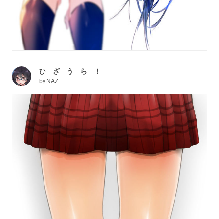
ひ ざ う ら ！
by
NAZ