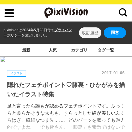
pixivisionは2024年5月28日付で
プライバシ
同意
改訂履歴
ーポリシー
を改定しました。
最新
人気
カテゴリ
タグ一覧
2017.01.06
イラスト
隠れたフェチポイント♡膝裏・ひかがみを描
いたイラスト特集
足と言ったら誰もが認めるフェチポイントです。ふっく
らと柔らかそうな太もも、すらっとした線が美しいふく
らはぎ、繊細なつま先……。どのパーツを取っても魅力
的ですよね！ でも皆さん、「膝裏」も素敵ではないで