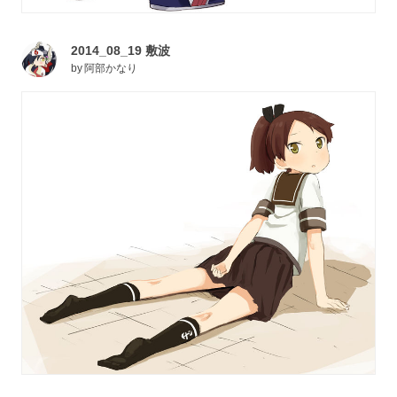
2014_08_19 敷波
by
阿部かなり