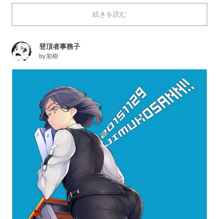
すか？ 膝裏はひかがみともいい、文字通り膝の裏のく
続きを読む
ぼんだ部分のことです。硬い靭帯と靭帯の間のやわらか
なくぼみに、隠されたフェチポイントを発見できそうで
すよね。
登頂者事務子
今回はそんな、女の子の膝裏・ひかがみを描いたイラス
by
彩樹
トを特集しました。思わず手を伸ばしてしまいそうなそ
のくぼみの魅力に、皆さん気付いていってください！