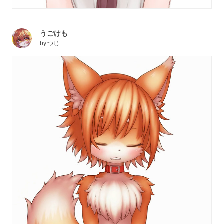
うごけも
by
つじ