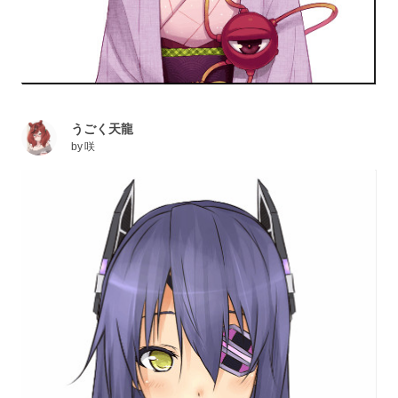
うごく天龍
by
咲