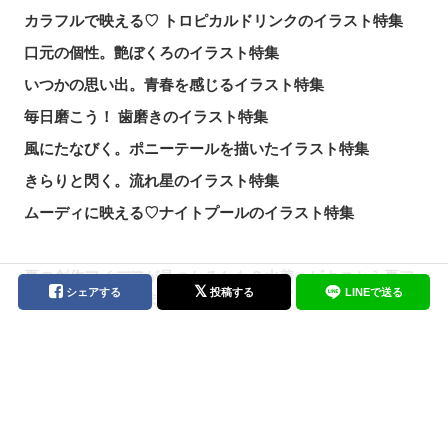
カラフルで映える♡ トロピカルドリンクのイラスト特集
口元の個性。艶ぼくろのイラスト特集
いつかの思い出。青春を感じるイラスト特集
毎日磨こう！ 歯磨きのイラスト特集
風にたなびく。ポニーテールを描いたイラスト特集
きらりと閃く。流れ星のイラスト特集
ムーディに映える♡ナイトプールのイラスト特集
夏の創作アイデアが見つかるかも？水着・ビキニから夏ア
シェアする
投稿する
LINEで送る
イテム、レジャーまで！イラスト特集【まとめ】
髪にアクセント。メッシュヘアのイラスト特集
ひんやり冷たいご褒美。棒アイスのイラスト特集
ちいかわとあの人気キャラが夢の共演…!?『ちいかわ』ク
ロスオーバーのイラスト・マンガ特集