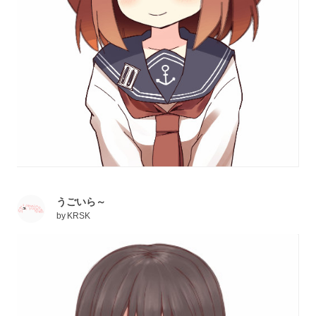
うごいら～
by
KRSK