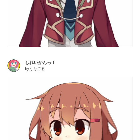
しれいかんっ！
by
ななてる