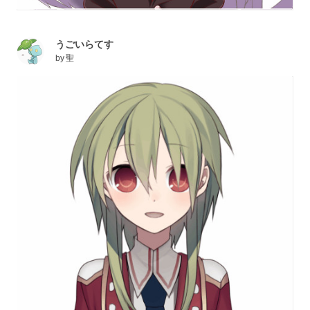
うごいらてす
by
聖