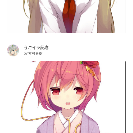
うごイラ記念
by
皆村春樹