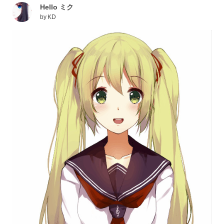
Hello ミク
by
KD