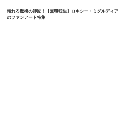
頼れる魔術の師匠！【無職転生】ロキシー・ミグルディア
のファンアート特集
心ほどける笑顔。「守りたい、この笑顔」のイラスト特集
求めるのか、逃れるのか。無数の手を描いたイラスト特集
この夏一番読まれた記事は？2026年7月・pixivision人気記
シェアする
投稿する
LINEで送る
事
涼やかに泳ぐ。金魚のイラスト特集
カラフルで映える♡ トロピカルドリンクのイラスト特集
口元の個性。艶ぼくろのイラスト特集
いつかの思い出。青春を感じるイラスト特集
毎日磨こう！ 歯磨きのイラスト特集
風にたなびく。ポニーテールを描いたイラスト特集
きらりと閃く。流れ星のイラスト特集