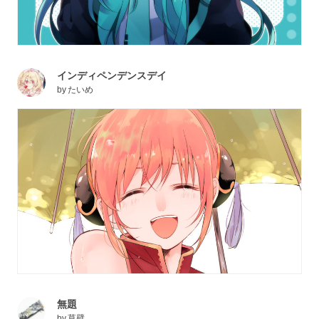
インディペンデンスデイ
by
たいめ
無題
by
草壁