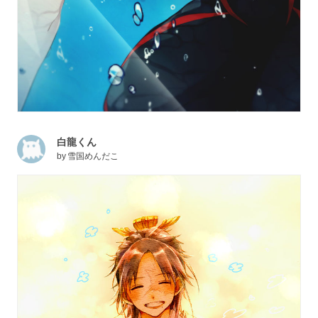
白龍くん
by
雪国めんだこ