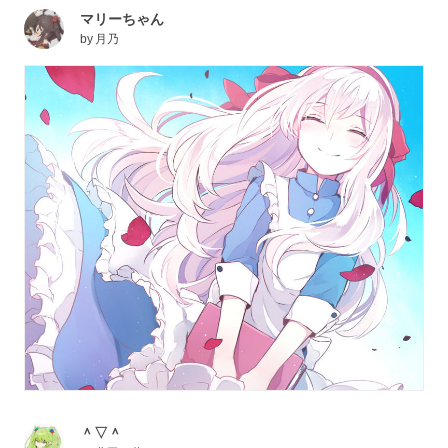
マリーちゃん
by
月乃
＾▽＾