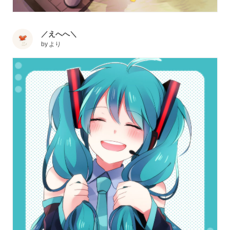
／えへへ＼
by
より