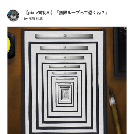
【pixiv書初め】「無限ループって恐くね？」
by
浅野和成