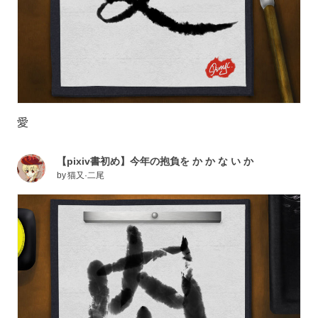
愛
【pixiv書初め】今年の抱負を か か な い か
by
猫又·二尾