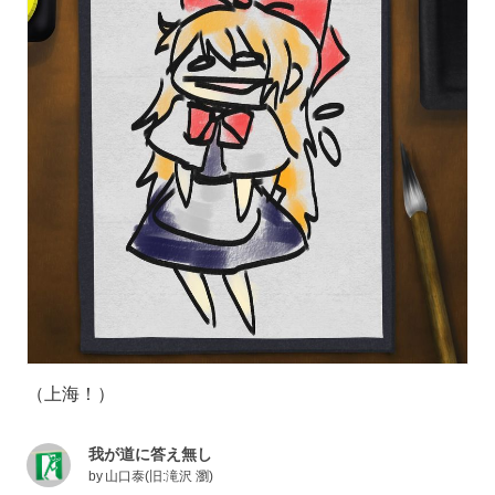
（上海！）
我が道に答え無し
by
山口泰(旧:滝沢 瀏)