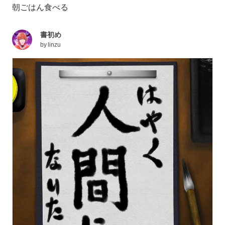
朝ごはん食べる
書初め
by
linzu