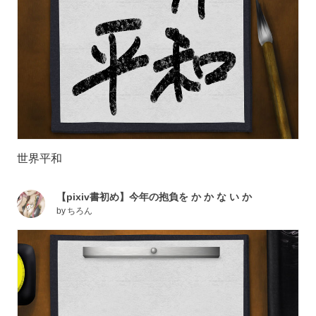
世界平和
【pixiv書初め】今年の抱負を か か な い か
by
ちろん