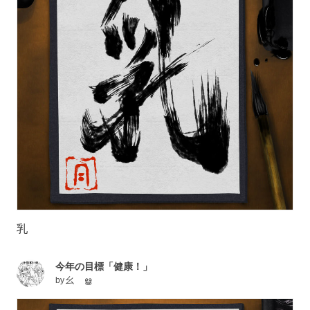
乳
今年の目標「健康！」
by
幺 ൠ