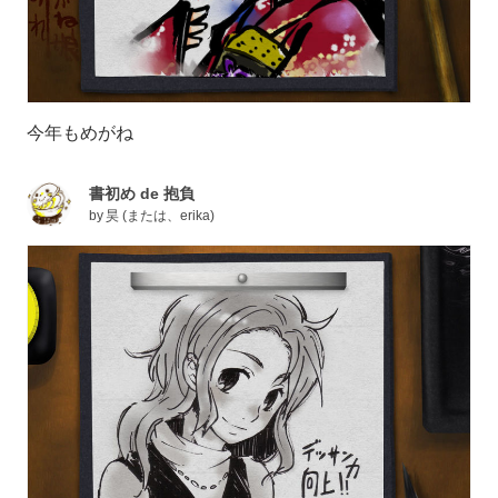
今年もめがね
書初め de 抱負
by
昊 (または、erika)