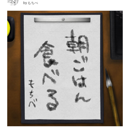
by
もちべ