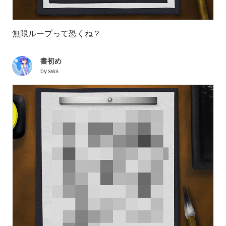
無限ループって恐くね？
書初め
by
sws