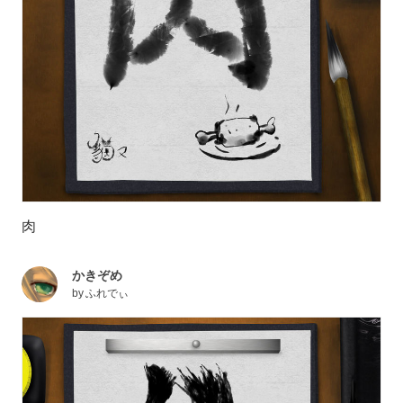
肉
かきぞめ
by
ふれでぃ