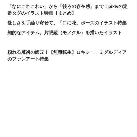
「なにこれこわい」から「後ろの存在感」まで！pixivの定
番タグのイラスト特集【まとめ】
愛しさを手繰り寄せて。「口に花」ポーズのイラスト特集
知的なアイテム。片眼鏡（モノクル）を描いたイラスト
頼れる魔術の師匠！【無職転生】ロキシー・ミグルディア
のファンアート特集
心ほどける笑顔。「守りたい、この笑顔」のイラスト特集
求めるのか、逃れるのか。無数の手を描いたイラスト特集
この夏一番読まれた記事は？2026年7月・pixivision人気記
シェアする
投稿する
LINEで送る
事
涼やかに泳ぐ。金魚のイラスト特集
カラフルで映える♡ トロピカルドリンクのイラスト特集
口元の個性。艶ぼくろのイラスト特集
いつかの思い出。青春を感じるイラスト特集