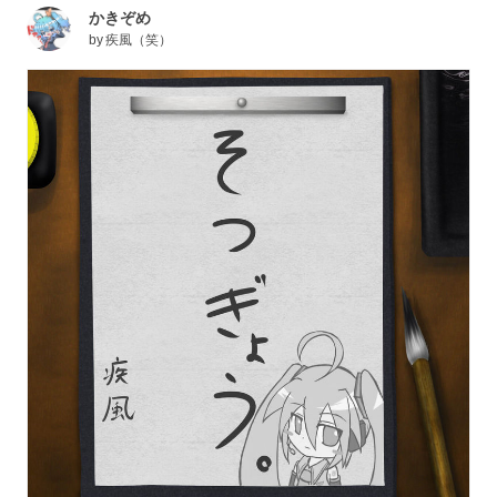
かきぞめ
by
疾風（笑）