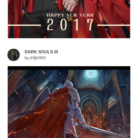
DARK SOULS III
by
夕檽XINO