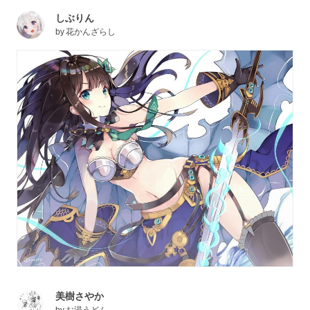
しぶりん
by
花かんざらし
美樹さやか
by
お湯うどん