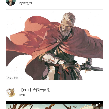
by
禅之助
【PFT】亡国の銀兎
by
c
2