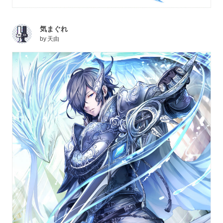
気まぐれ
by
天由