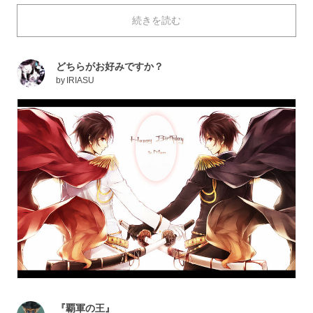
わせた防寒具としても、ドラマチックな印象を受けるア
続きを読む
イテムですよね。映画やアニメのヒーローたちの身につ
けているマントの格好良さに、自分もいつかはと憧れた
男性も多いのではないでしょうか。
どちらがお好みですか？
本日は、風切る羽根のようにクールな「マント」を描い
by
IRIASU
たイラストを特集しました。それではご覧ください。
『覇軍の王』