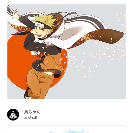
貞ちゃん
by
O-sd!