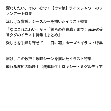
変わりたい、その一心で！【ウマ娘】ライスシャワーのフ
ァンアート特集
涼しげな質感。シースルーを描いたイラスト特集
「なにこれこわい」から「後ろの存在感」まで！pixivの定
番タグのイラスト特集【まとめ】
愛しさを手繰り寄せて。「口に花」ポーズのイラスト特集
届け、この歌声！歌唱シーンを描いたイラスト特集
頼れる魔術の師匠！【無職転生】ロキシー・ミグルディア
のファンアート特集
心ほどける笑顔。「守りたい、この笑顔」のイラスト特集
求めるのか、逃れるのか。無数の手を描いたイラスト特集
シェアする
投稿する
LINEで送る
この夏一番読まれた記事は？2026年7月・pixivision人気記
事
涼やかに泳ぐ。金魚のイラスト特集