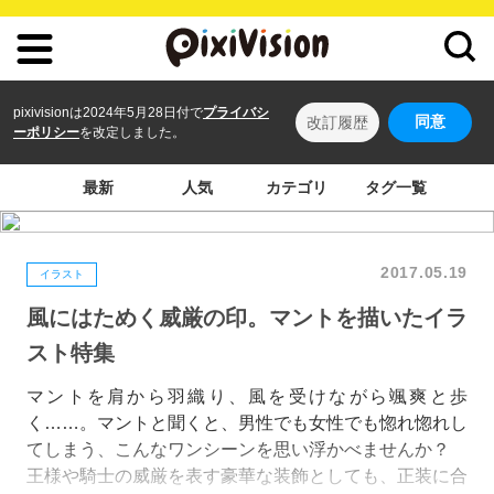
pixivisionは2024年5月28日付で
プライバシ
同意
改訂履歴
ーポリシー
を改定しました。
最新
人気
カテゴリ
タグ一覧
2017.05.19
イラスト
風にはためく威厳の印。マントを描いたイラ
スト特集
マントを肩から羽織り、風を受けながら颯爽と歩
く……。マントと聞くと、男性でも女性でも惚れ惚れし
てしまう、こんなワンシーンを思い浮かべませんか？
王様や騎士の威厳を表す豪華な装飾としても、正装に合