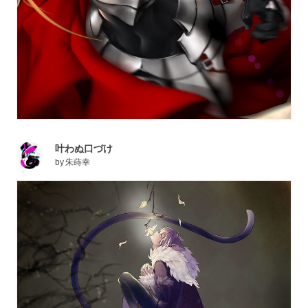
叶わぬ口づけ
by
朱蒔幸