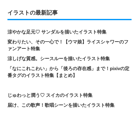
イラストの最新記事
涼やかな足元♡ サンダルを描いたイラスト特集
変わりたい、その一心で！【ウマ娘】ライスシャワーのフ
ァンアート特集
涼しげな質感。シースルーを描いたイラスト特集
「なにこれこわい」から「後ろの存在感」まで！pixivの定
番タグのイラスト特集【まとめ】
じゅわっと潤う♡ スイカのイラスト特集
届け、この歌声！歌唱シーンを描いたイラスト特集
頼れる魔術の師匠！【無職転生】ロキシー・ミグルディア
のファンアート特集
心ほどける笑顔。「守りたい、この笑顔」のイラスト特集
シェアする
投稿する
LINEで送る