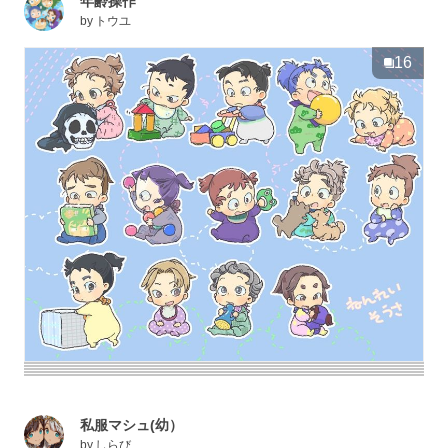
年齢操作
by
トウユ
16
私服マシュ(幼）
by
しらび