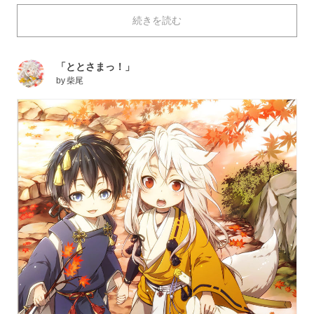
いつもはしっかりとしたキャラクターの子供らしい姿
続きを読む
は、思わず抱きしめたくなってしまうほど庇護欲をかき
たてられますよね。
今回はそんな「幼児化」イラストを特集しました。それ
「ととさまっ！」
ではご覧ください！
by
柴尾