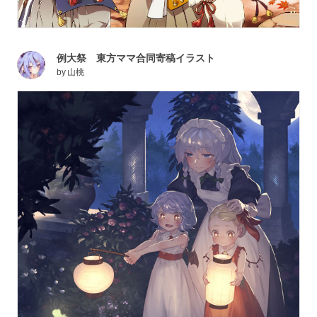
例大祭 東方ママ合同寄稿イラスト
by
山桃