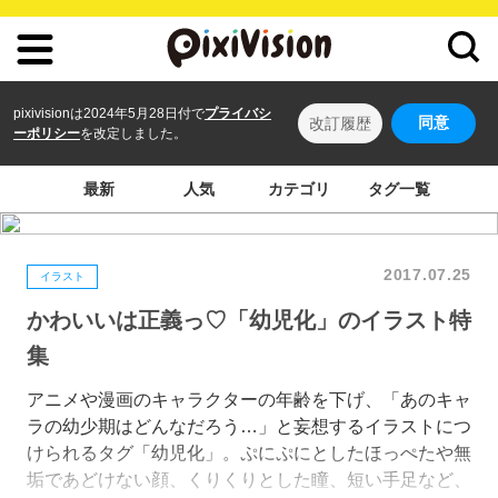
pixivisionは2024年5月28日付で
プライバシ
同意
改訂履歴
ーポリシー
を改定しました。
最新
人気
カテゴリ
タグ一覧
2017.07.25
イラスト
かわいいは正義っ♡「幼児化」のイラスト特
集
アニメや漫画のキャラクターの年齢を下げ、「あのキャ
ラの幼少期はどんなだろう…」と妄想するイラストにつ
けられるタグ「幼児化」。ぷにぷにとしたほっぺたや無
垢であどけない顔、くりくりとした瞳、短い手足など、