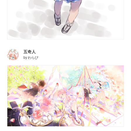
五奇人
by
わらび