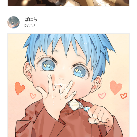
ばにら
by
ハナ