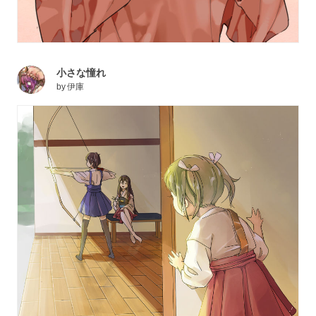
小さな憧れ
by
伊庫