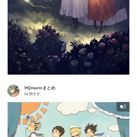
HQmarinまとめ
by
朔すず
3