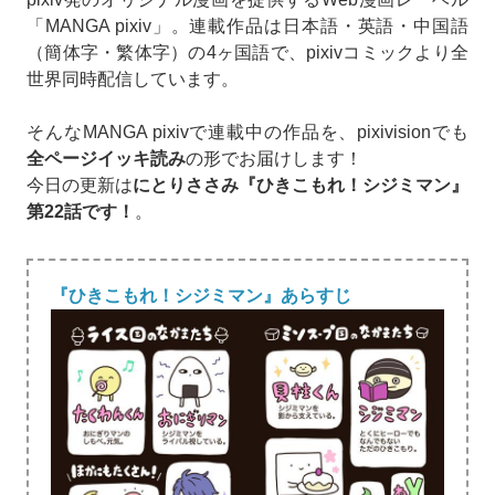
「MANGA pixiv」。連載作品は日本語・英語・中国語
（簡体字・繁体字）の4ヶ国語で、pixivコミックより全
世界同時配信しています。
そんなMANGA pixivで連載中の作品を、pixivisionでも
全ページイッキ読み
の形でお届けします！
今日の更新は
にとりささみ『ひきこもれ！シジミマン』
第22話です！
。
『ひきこもれ！シジミマン』あらすじ