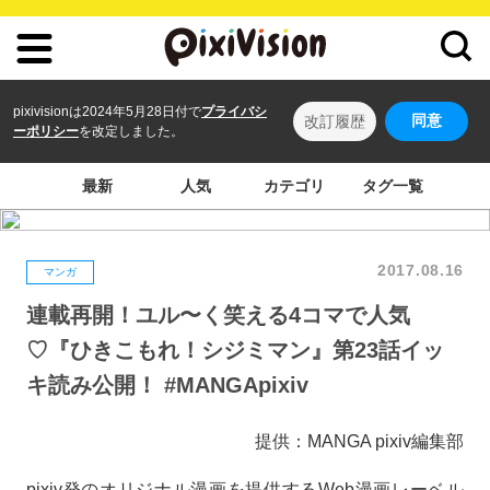
pixivisionは2024年5月28日付で
プライバシ
同意
改訂履歴
ーポリシー
を改定しました。
最新
人気
カテゴリ
タグ一覧
2017.08.16
マンガ
連載再開！ユル〜く笑える4コマで人気
♡『ひきこもれ！シジミマン』第23話イッ
キ読み公開！ #MANGApixiv
提供：MANGA pixiv編集部
pixiv発のオリジナル漫画を提供するWeb漫画レーベル