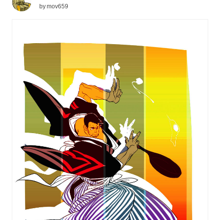
by
mov659