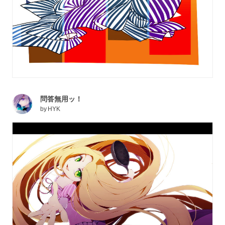
問答無用ッ！
by
HYK