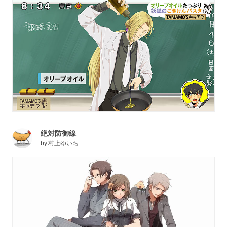
絶対防御線
by
村上ゆいち