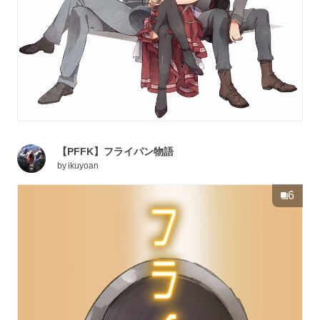
【PFFK】フライパン物語
by
ikuyoan
6