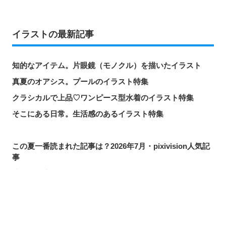
イラストの最新記事
知的なアイテム。片眼鏡（モノクル）を描いたイラスト
真夏のオアシス。プールのイラスト特集
クラシカルで上品♡ワンピース型水着のイラスト特集
そこにある日常。生活感のあるイラスト特集
この夏一番読まれた記事は？2026年7月・pixivision人気記
事
涼やかに泳ぐ。金魚のイラスト特集
カラフルで映える♡ トロピカルドリンクのイラスト特集
口元の個性。艶ぼくろのイラスト特集
シェアする
投稿する
LINEで送る
いつかの思い出。青春を感じるイラスト特集