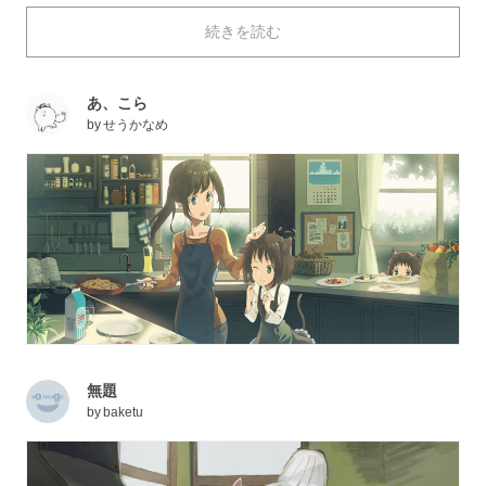
二鳥から一石三鳥な使い方まで、楽チンに出来てしまい
続きを読む
ますよね。今では手に馴染んだフライパンも、小さい頃
に初めて使ったときは緊張した思い出がある人も多いか
もしれません。
あ、こら
本日は、料理にかかせない「フライパン」を描いたイラ
by
せうかなめ
ストを特集しました。ちなみに、ご家庭のお馴染みアイ
テムも、pixivでは料理以外への使用方法も登場するよ
うで……？ それではご覧ください。
無題
by
baketu