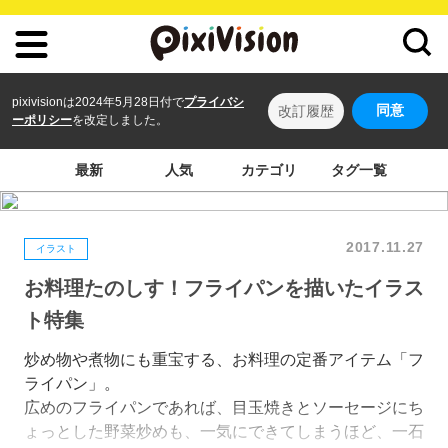
pixivisionは2024年5月28日付で
プライバシ
同意
改訂履歴
ーポリシー
を改定しました。
最新
人気
カテゴリ
タグ一覧
2017.11.27
イラスト
お料理たのしす！フライパンを描いたイラス
ト特集
炒め物や煮物にも重宝する、お料理の定番アイテム「フ
ライパン」。
広めのフライパンであれば、目玉焼きとソーセージにち
ょっとした野菜炒めも、一気にできてしまうほど、一石