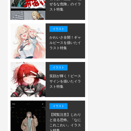
ぜるな危険」のイラ
スト特集
イラスト
かわいさ全開！ギャ
ルピースを描いたイ
ラスト特集
イラスト
笑顔が輝く！ピース
サインを描いたイラ
スト特集
イラスト
【閲覧注意】じわり
と迫る恐怖。「なに
これこわい」イラス
ト特集