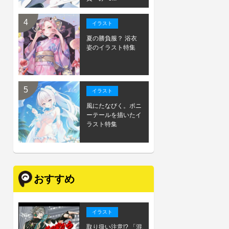
イラスト
夏の勝負服？ 浴衣
姿のイラスト特集
イラスト
風にたなびく。ポニ
ーテールを描いたイ
ラスト特集
おすすめ
イラスト
取り扱い注意!? 「混