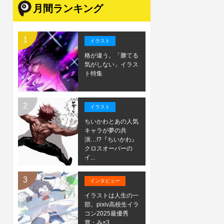
月間ランキング
イラスト
格が違う。「勝てる
気がしない」イラス
ト特集
イラスト
ちいかわとあの人気
キャラが夢の共
演…!?『ちいかわ』
クロスオーバーの
イ...
インタビュー
イラストは人生の一
部。pixiv高校生イラ
コン2025最優秀
賞・み×3...