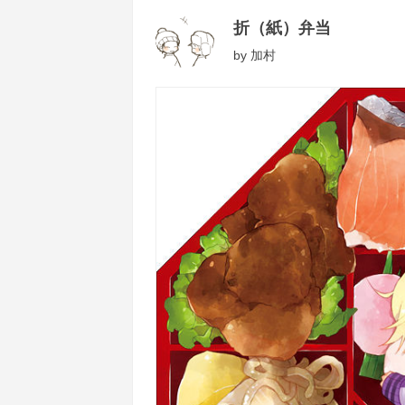
折（紙）弁当
by
加村