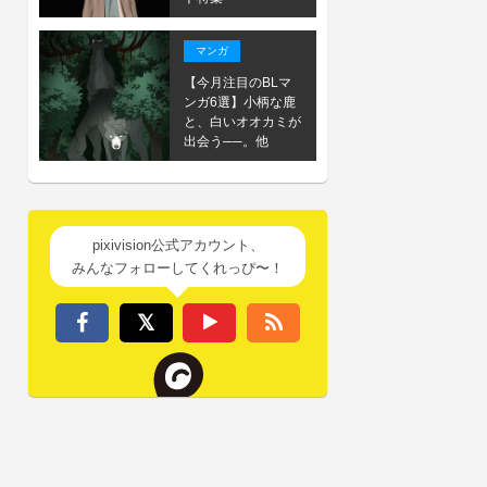
マンガ
【今月注目のBLマ
ンガ6選】小柄な鹿
と、白いオオカミが
出会う──。他
pixivision公式アカウント、
みんなフォローしてくれっぴ〜！