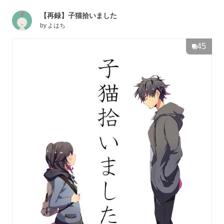
【再録】子猫拾いました
by
よはち
45