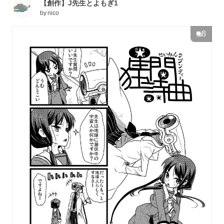
【創作】J先生とよもぎ1
by
nico
8