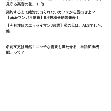
見守る高音の花…！ 他
契約するまで絶対に出られないカフェから脱出せよ!?
【pixivマンガ月例賞】6月投稿分結果発表！
【今月注目のエッセイマンガ6選】私の母は、ALSでした。
他
名前変更は当然！ニッチな需要も満たせる「単語変換機
能」って？
pixivで読める！「次にくるマンガ大賞2026」ノミネート作
品特集
【pixivで読める】注目マンガ8選！美しく優秀なあや子が
抱える、幼少期の秘密。他
シェアする
投稿する
LINEで送る
【今月注目のギャグマンガ6選】みんなHPが1しかないの
で、すぐ全滅してしまう勇者パーティ。他
【pixivで読める】注目マンガ8選！殺し屋と女子高生が入
れ替わってしまった!? 他