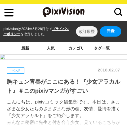
pixivisionは2024年5月28日付で
プライバシ
同意
改訂履歴
ーポリシー
を改定しました。
最新
人気
カテゴリ
タグ一覧
2018.02.07
マンガ
胸キュン青春がここにある！『少女アラカル
ト』＃このpixivマンガがすごい
こんにちは、pixivコミック編集部です。本日は、さま
ざまな少女たちのさまざまな形の恋、友情、愛情を描く
『少女アラカルト』をご紹介します。
みんなに秘密に先生と付き合う少女、見ているこちらが