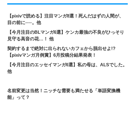
【pixivで読める】注目マンガ8選！死んだはずの人間が、
目の前に──。他
【今月注目のBLマンガ6選】ケンカ最強の不良がひっそり
見守る高音の花…！ 他
契約するまで絶対に出られないカフェから脱出せよ!?
【pixivマンガ月例賞】6月投稿分結果発表！
【今月注目のエッセイマンガ6選】私の母は、ALSでした。
他
名前変更は当然！ニッチな需要も満たせる「単語変換機
能」って？
pixivで読める！「次にくるマンガ大賞2026」ノミネート作
品特集
【pixivで読める】注目マンガ8選！美しく優秀なあや子が
抱える、幼少期の秘密。他
シェアする
投稿する
LINEで送る