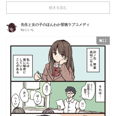
モダモダしてしまうくらいイチャイチャするバカップ
続きを読む
ル、大切な友達と遠く離れて日々の寂しさをもてあそぶ
少女、職場では厳しく家では彼氏にデレデレな女上司さ
ん……。「青春マイスター」とも呼ばれる作者・にいち
先生と女の子のほんわか背徳ラブコメディ
さんによる、畳み掛けられるいろんなタイプの胸キュン
by
にいち
に、あなたの心は耐えられるでしょうか？ それではご
覧ください！
11