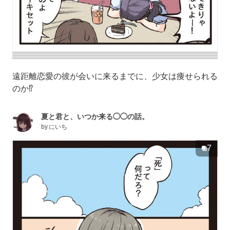
遠距離恋愛の彼が会いに来るまでに、少女は痩せられる
のか⁉︎
夏と君と、いつか来る◯◯の話。
by
にいち
7