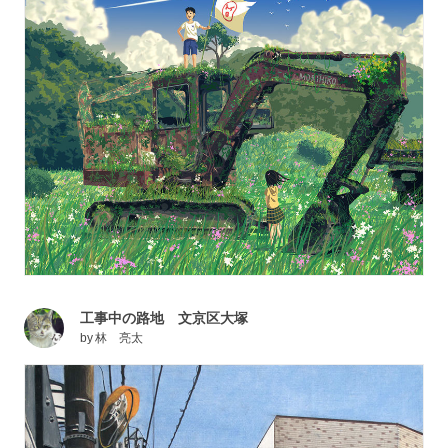
工事中の路地 文京区大塚
by
林 亮太