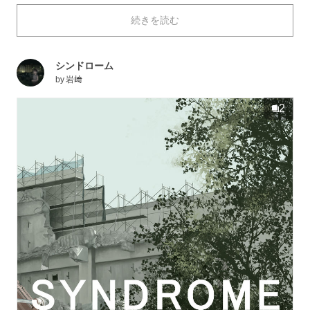
を通り過ぎる「工事現場」。騒音が気になることもあり
続きを読む
ますが、人ってこんな大きな物が作れるんだ！ とワク
ワクしませんか？pixivにも「工事現場」を描いたイラ
ストがたくさん投稿されているのは、大きな重機や働く
シンドローム
人をカッコ良く感じる仲間がたくさんいるのかもしれま
by
岩﨑
せん。
本日は、今までとこれからの境目「工事現場」を描いた
2
イラストを特集しました。それではご覧ください。