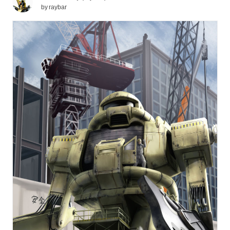
by
raybar