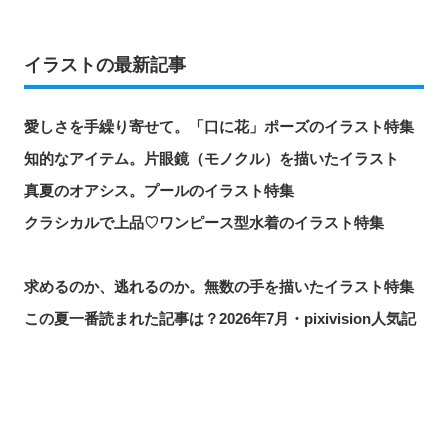
イラストの最新記事
愛しさを手繰り寄せて。「口に花」ポーズのイラスト特集
知的なアイテム。片眼鏡（モノクル）を描いたイラスト
真夏のオアシス。プールのイラスト特集
クラシカルで上品♡ワンピース型水着のイラスト特集
求めるのか、逃れるのか。無数の手を描いたイラスト特集
この夏一番読まれた記事は？2026年7月・pixivision人気記
事
涼やかに泳ぐ。金魚のイラスト特集
カラフルで映える♡ トロピカルドリンクのイラスト特集
シェアする
投稿する
LINEで送る
口元の個性。艶ぼくろのイラスト特集