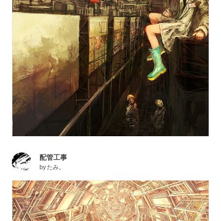
配管工事
by
たみ。