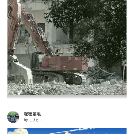
秘密基地
by
モリヒコ