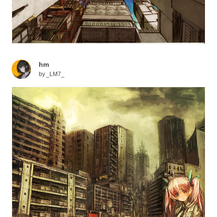
hm
by
_LM7_