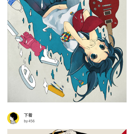
下着
by
456