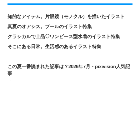
知的なアイテム。片眼鏡（モノクル）を描いたイラスト
真夏のオアシス。プールのイラスト特集
クラシカルで上品♡ワンピース型水着のイラスト特集
そこにある日常。生活感のあるイラスト特集
この夏一番読まれた記事は？2026年7月・pixivision人気記
事
涼やかに泳ぐ。金魚のイラスト特集
カラフルで映える♡ トロピカルドリンクのイラスト特集
口元の個性。艶ぼくろのイラスト特集
シェアする
投稿する
LINEで送る
いつかの思い出。青春を感じるイラスト特集
毎日磨こう！ 歯磨きのイラスト特集
風にたなびく。ポニーテールを描いたイラスト特集