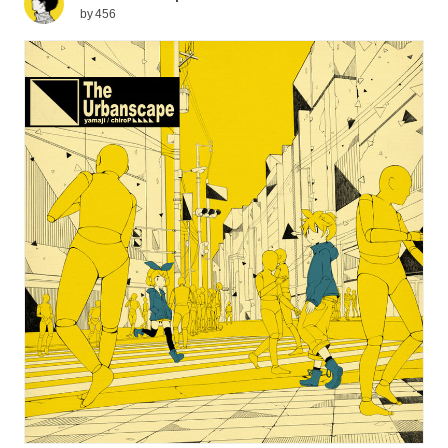
by
456