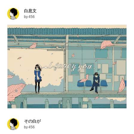
白息文
by
456
その白が
by
456