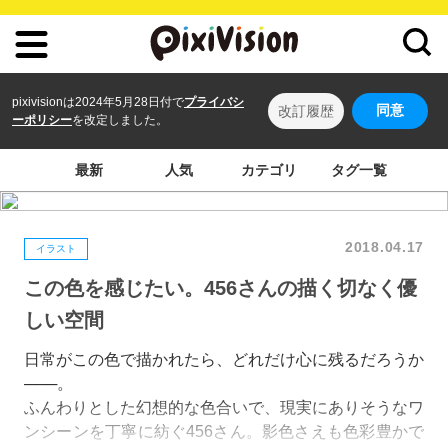
pixivisionは2024年5月28日付で
プライバシ
同意
改訂履歴
ーポリシー
を改定しました。
最新
人気
カテゴリ
タグ一覧
2018.04.17
イラスト
この色を感じたい。456さんの描く切なく優
しい空間
日常がこの色で描かれたら、どれだけ心に残るだろうか
───。
ふんわりとした幻想的な色合いで、現実にありそうなワ
ンシーンを丁寧に紡ぐ456さん。影色さえも色彩豊かで