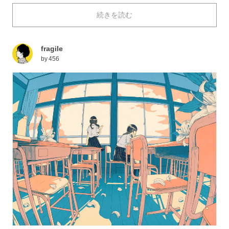
どこかグッと心に染み込んでくる構成に、魅せられる人
続きを読む
も多いのではないでしょうか。優しくも特徴的な印象が
残る456さんは、さまざまなアーティストのCDジャケ
ットも手掛けており、思わず部屋に並べたくなる絶妙な
fragile
センスが光ります。
by
456
今回は、心に留まる色を魅せる「456さん」の作品を特
集しました。それではご覧ください。