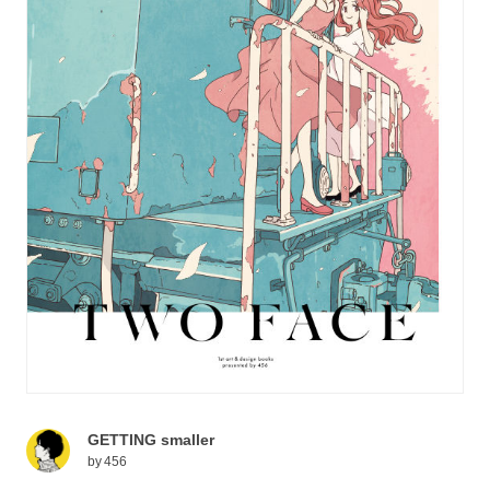
GETTING smaller
by
456