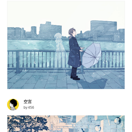
空言
by
456