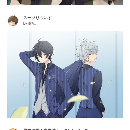
スーツりついず
by
掛丸。