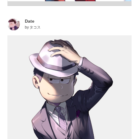
Date
by
タコス