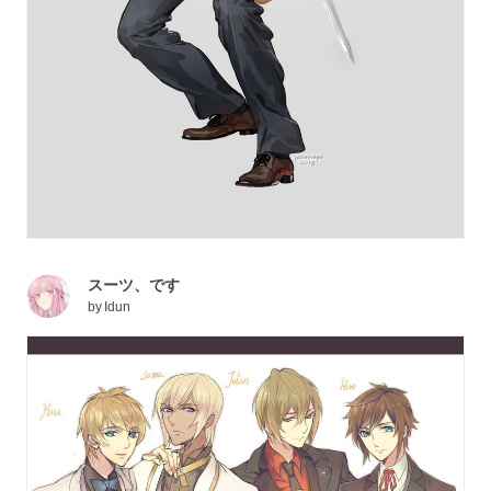
スーツ、です
by
Idun