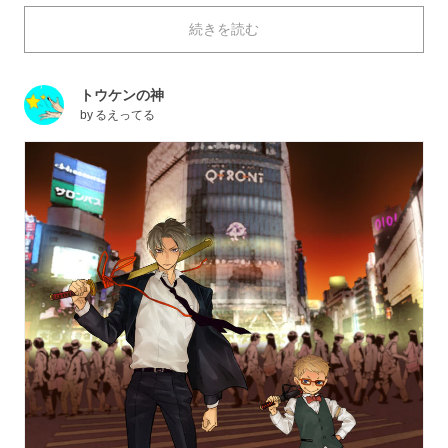
男性の正装として長い歴史が洗練してきたスーツは、シ
続きを読む
ックにもドレッシーにも向いた素敵な服装です。ジャケ
ットを着たときのパンっと張った、背中や肩のラインの
色気に、ドキッとしてしまう人も多いのではないでしょ
トウケンの神
うか。ちょっと疲れてヨレッとしてしまったスーツ姿の
by
るえってる
男性も味わい深く、なんだか母性本能がくすぐられてし
まいますよね。
本日は、魅力的すぎる姿に見惚れてしまう「スーツ男
子」を描いたイラストを特集しました。それではご覧く
ださい。