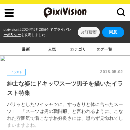
pixivisionは2024年5月28日付で
プライバシ
同意
改訂履歴
ーポリシー
を改定しました。
最新
人気
カテゴリ
タグ一覧
2018.05.02
イラスト
紳士な姿にドキッ♡スーツ男子を描いたイラ
スト特集
パリッとしたワイシャツに、すっきりと体に合ったスー
ツ！ 「スーツは男の戦闘服」と言われるように、こな
れた雰囲気で着こなす格好良さには、思わず見惚れてし
まいますよね。