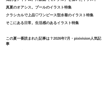
真夏のオアシス。プールのイラスト特集
クラシカルで上品♡ワンピース型水着のイラスト特集
そこにある日常。生活感のあるイラスト特集
この夏一番読まれた記事は？2026年7月・pixivision人気記
事
涼やかに泳ぐ。金魚のイラスト特集
カラフルで映える♡ トロピカルドリンクのイラスト特集
口元の個性。艶ぼくろのイラスト特集
シェアする
投稿する
LINEで送る
いつかの思い出。青春を感じるイラスト特集
毎日磨こう！ 歯磨きのイラスト特集
風にたなびく。ポニーテールを描いたイラスト特集
きらりと閃く。流れ星のイラスト特集
ムーディに映える♡ナイトプールのイラスト特集