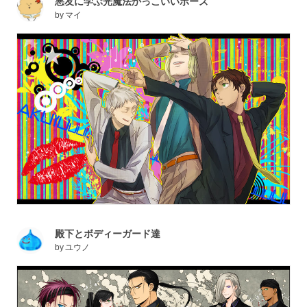
悪友に学ぶ光魔法かっこいいポーズ
by
マイ
殿下とボディーガード達
by
ユウノ