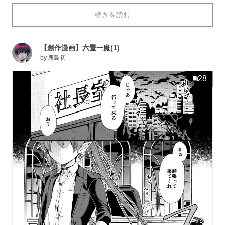
しかし、グレモリーには致命的な欠点があります。それ
続きを読む
は「美少女が好きすぎて、まともに目が合わせられな
い」こと。つまり彼女は能力を発揮できず、悪魔の任務
を果たせないまま、最後は消滅してしまうというので
【創作漫画】六畳一魔(1)
す……。
by
鹿島初
そんな彼女をかわいそうに思って、グレモリーと契約す
る正人ですが、結果を達成できなかったら一緒に爆発し
28
てしまう事実も発覚。ポンコツ悪魔と非モテ大学生のド
タバタ同棲生活が始まります！