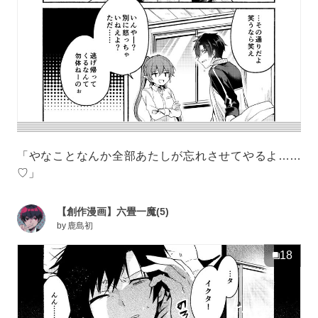
「やなことなんか全部あたしが忘れさせてやるよ……
♡」
【創作漫画】六畳一魔(5)
by
鹿島初
18