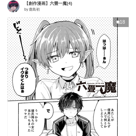
【創作漫画】六畳一魔(4)
by
鹿島初
18