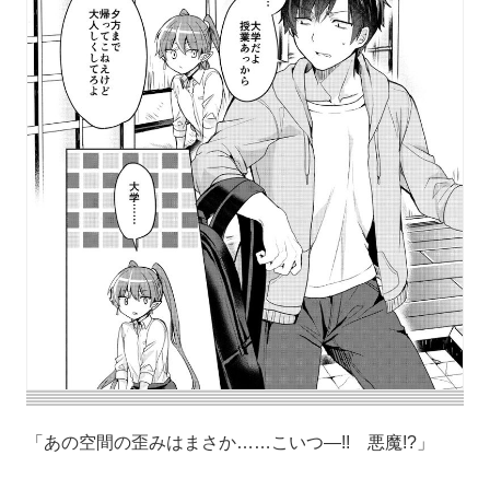
「あの空間の歪みはまさか……こいつ―!! 悪魔!?」