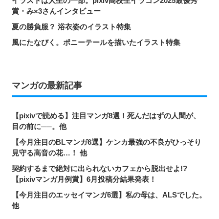
イラストは人生の一部。pixiv高校生イラコン2025最優秀
賞・み×3さんインタビュー
夏の勝負服？ 浴衣姿のイラスト特集
風にたなびく。ポニーテールを描いたイラスト特集
マンガの最新記事
【pixivで読める】注目マンガ8選！死んだはずの人間が、
目の前に──。他
【今月注目のBLマンガ6選】ケンカ最強の不良がひっそり
見守る高音の花…！ 他
契約するまで絶対に出られないカフェから脱出せよ!?
【pixivマンガ月例賞】6月投稿分結果発表！
【今月注目のエッセイマンガ6選】私の母は、ALSでした。
他