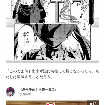
「このまま何も出来ず誰にも拾って貰えなかったら、あ
たしは消滅することだろう」
【創作漫画】六畳一魔(2)
by
鹿島初
18