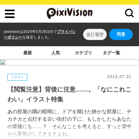
pixivisionは2024年5月28日付で
プライバシ
同意
改訂履歴
ーポリシー
を改定しました。
最新
人気
カテゴリ
タグ一覧
2018.07.21
イラスト
【閲覧注意】背後に注意……。「なにこれこ
わい」イラスト特集
あの部屋の隅の暗闇に、ドアを開けた静かな部屋に、チ
カチカと点灯する古い街灯の下に、もしかしたらあなた
の背後にも……？ そんなことを考えると、すっと背中
から寒気がしてきますよね。