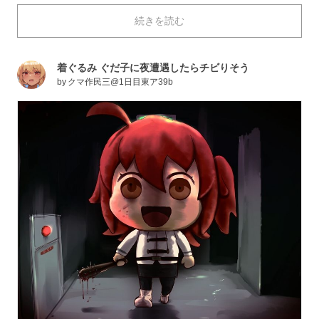
そんなゾッと涼しくなる恐怖は、夏にうってつけで
続きを読む
す！ 今回は色んな意味で怖くなってくる「なにこれこ
わい」イラストを特集しました。ホラーが苦手な方や、
心臓の弱い方の閲覧はご注意ください。それではご覧く
着ぐるみ ぐだ子に夜遭遇したらチビりそう
ださい！
by
クマ作民三@1日目東ア39b