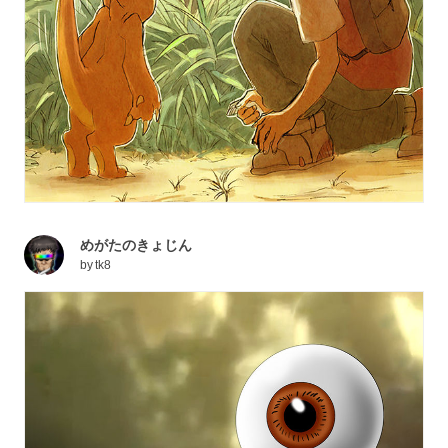
めがたのきょじん
by
tk8