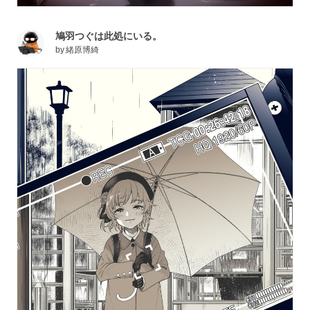
鳩羽つぐは此処にいる。
by
緒原博綺