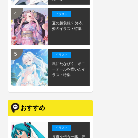
イラスト
夏の勝負服？ 浴衣
姿のイラスト特集
イラスト
風にたなびく。ポニ
ーテールを描いたイ
ラスト特集
おすすめ
イラスト
皮膚を伝う一筋。汗