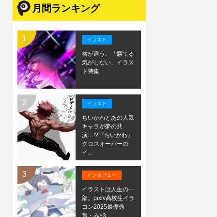
月間ランキング
イラスト
格が違う。「勝てる
気がしない」イラス
ト特集
イラスト
ちいかわとあの人気
キャラが夢の共
演…!?『ちいかわ』
クロスオーバーの
イ...
インタビュー
イラストは人生の一
部。pixiv高校生イラ
コン2025最優秀
賞・み×3...