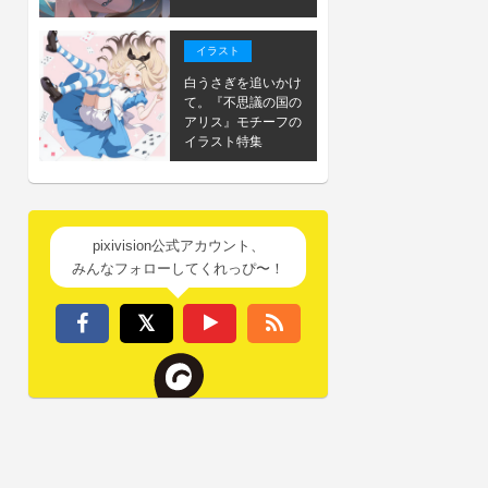
イラスト
白うさぎを追いかけ
て。『不思議の国の
アリス』モチーフの
イラスト特集
pixivision公式アカウント、
みんなフォローしてくれっぴ〜！