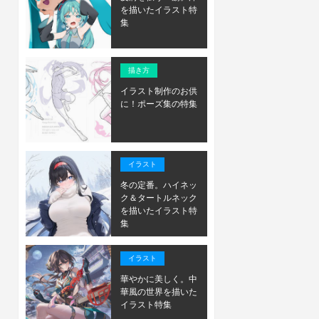
を描いたイラスト特
集
描き方
イラスト制作のお供
に！ポーズ集の特集
イラスト
冬の定番。ハイネッ
ク＆タートルネック
を描いたイラスト特
集
イラスト
華やかに美しく。中
華風の世界を描いた
イラスト特集