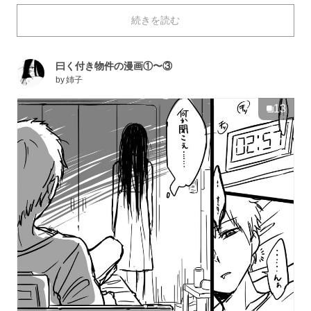
いたどおりの不気味な女性の霊が現れた時、彼が大喜び
続きを読む
したのは、なんとその幽霊に恋をしているから…..…!?
そんなウキウキ大学生と、彼の様子にドン引きの幽霊。
恐ろしいはずの曰く付き物件を舞台に、大学生の地縛霊
曰く付き物件の漫画①〜③
のほのぼの同居（同棲？）生活が始まります！
by
姉子
13