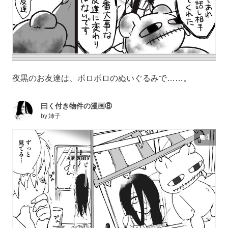
夜黒のお友達は、ボロボロのぬいぐるみで……。
曰く付き物件の漫画⑧
by
姉子
4