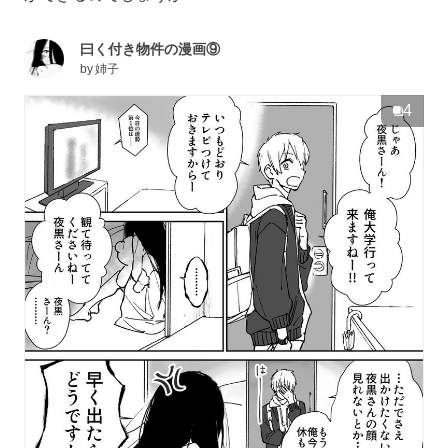
曰く付き物件の漫画⑨
by
姉子
4