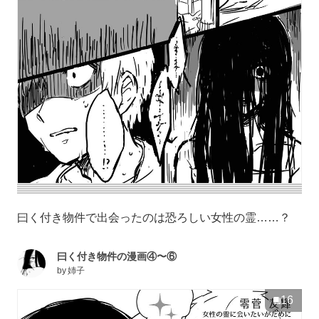
曰く付き物件で出会ったのは恐ろしい女性の霊……？
曰く付き物件の漫画④〜⑥
by
姉子
16