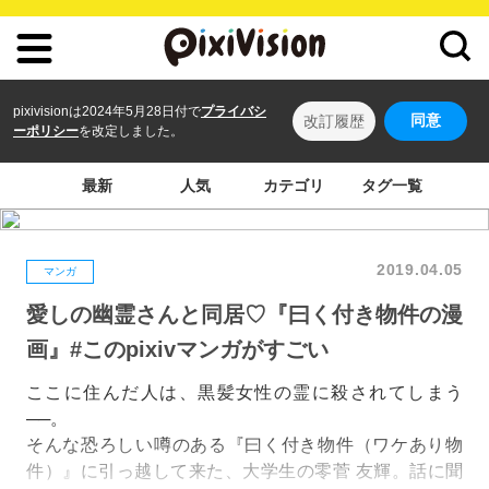
pixivisionは2024年5月28日付で
プライバシ
同意
改訂履歴
ーポリシー
を改定しました。
最新
人気
カテゴリ
タグ一覧
2019.04.05
マンガ
愛しの幽霊さんと同居♡『曰く付き物件の漫
画』#このpixivマンガがすごい
ここに住んだ人は、黒髪女性の霊に殺されてしまう
──。
そんな恐ろしい噂のある『曰く付き物件（ワケあり物
件）』に引っ越して来た、大学生の零菅 友輝。話に聞