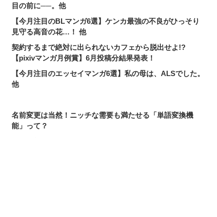
目の前に──。他
【今月注目のBLマンガ6選】ケンカ最強の不良がひっそり
見守る高音の花…！ 他
契約するまで絶対に出られないカフェから脱出せよ!?
【pixivマンガ月例賞】6月投稿分結果発表！
【今月注目のエッセイマンガ6選】私の母は、ALSでした。
他
名前変更は当然！ニッチな需要も満たせる「単語変換機
能」って？
pixivで読める！「次にくるマンガ大賞2026」ノミネート作
品特集
【pixivで読める】注目マンガ8選！美しく優秀なあや子が
抱える、幼少期の秘密。他
シェアする
投稿する
LINEで送る
【今月注目のギャグマンガ6選】みんなHPが1しかないの
で、すぐ全滅してしまう勇者パーティ。他