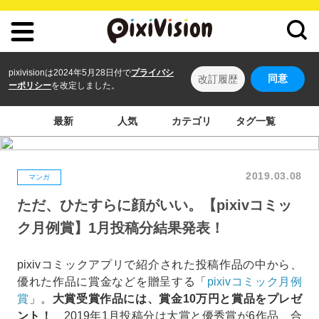
pixivisionは2024年5月28日付で
プライバシ
同意
改訂履歴
ーポリシー
を改定しました。
最新
人気
カテゴリ
タグ一覧
2019.03.08
マンガ
ただ、ひたすらに顔がいい。【pixivコミッ
ク月例賞】1月投稿分結果発表！
pixivコミックアプリで紹介された投稿作品の中から、
優れた作品に賞金などを贈呈する「
pixivコミック月例
賞
」。
大賞受賞作品には、賞金10万円と賞品をプレゼ
ント！
2019年1月投稿分は大賞と優秀賞が6作品、合