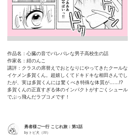
作品名：心臓の音でバレバレな男子高校生の話
作家名：紺のんこ
講評：クラスの席替えでおとなりにやってきたクールな
イケメン多賀くん。超嬉しくてドキドキな相田さんでし
たが、実は多賀くんには驚くべき特殊な体質が……!?
多賀くんの正直すぎる体のインパクトがすごくシュール
でぶっ飛んだラブコメです！
勇者様ご一行 こじれ旅：第1話
by
トビ犬（ﾇﾇ）