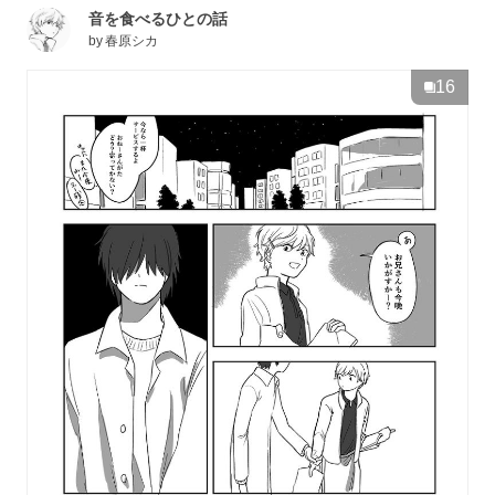
音を食べるひとの話
by
春原シカ
16