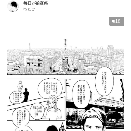
毎日が前夜祭
by
たご
18