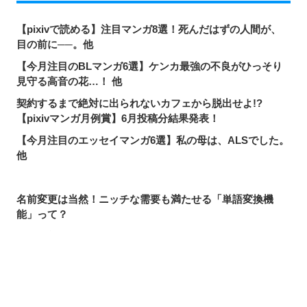
【pixivで読める】注目マンガ8選！死んだはずの人間が、
目の前に──。他
【今月注目のBLマンガ6選】ケンカ最強の不良がひっそり
見守る高音の花…！ 他
契約するまで絶対に出られないカフェから脱出せよ!?
【pixivマンガ月例賞】6月投稿分結果発表！
【今月注目のエッセイマンガ6選】私の母は、ALSでした。
他
名前変更は当然！ニッチな需要も満たせる「単語変換機
能」って？
pixivで読める！「次にくるマンガ大賞2026」ノミネート作
品特集
【pixivで読める】注目マンガ8選！美しく優秀なあや子が
抱える、幼少期の秘密。他
シェアする
投稿する
LINEで送る