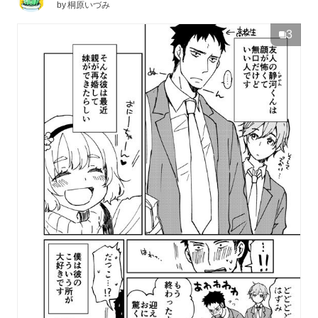
by
桐原いづみ
3