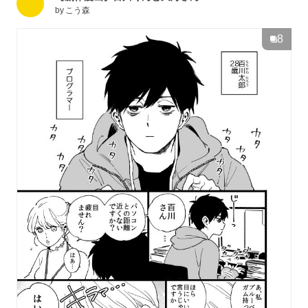
by
こう森
8