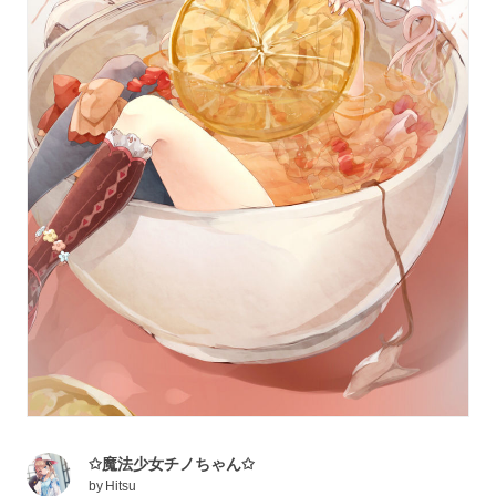
✩魔法少女チノちゃん✩
by
Hitsu