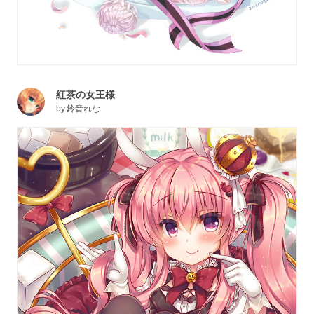
紅茶の女王様
by
鈴音れな