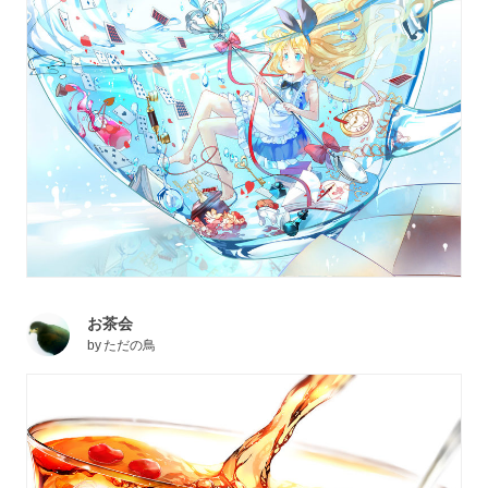
お茶会
by
ただの鳥