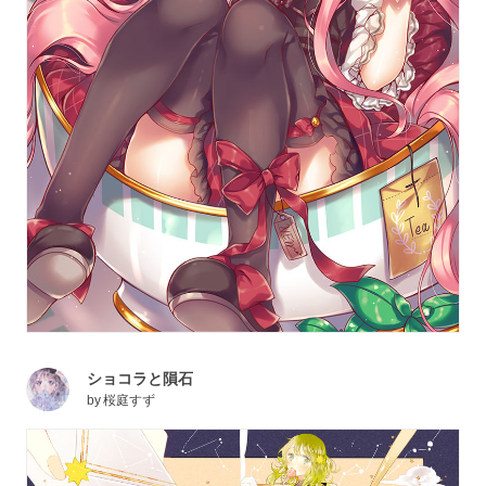
ショコラと隕石
by
桜庭すず