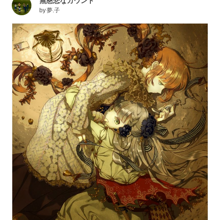
無慈悲なカウント
by
夢.子