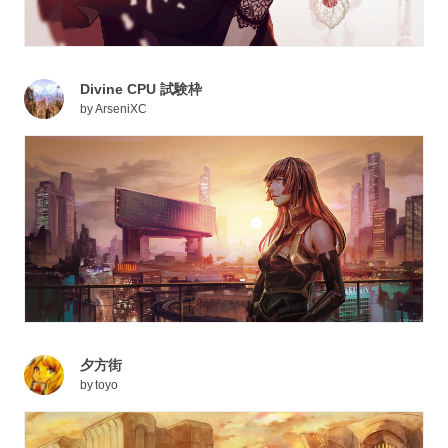
Divine CPU 試験枠
by
ArseniXC
夕方街
by
toyo