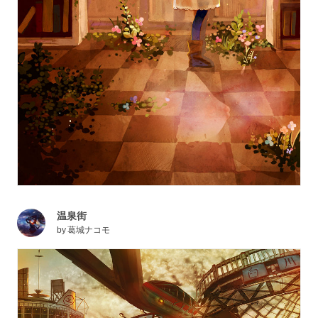
温泉街
by
葛城ナコモ