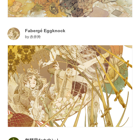
Fabergé Eggknock
by
赤井羚