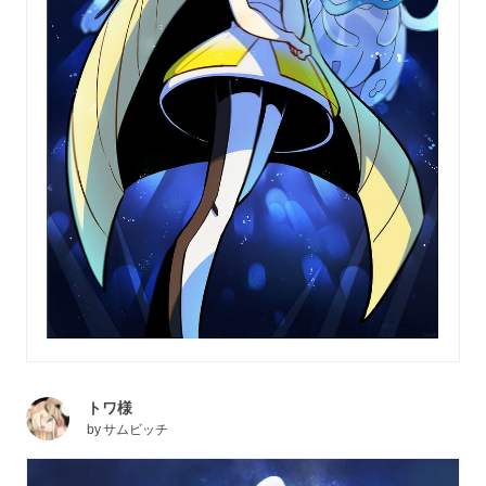
トワ様
by
サムビッチ