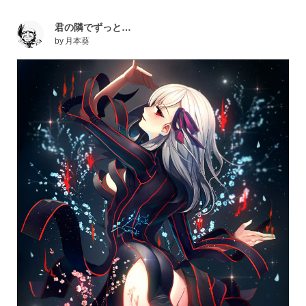
君の隣でずっと…
by
月本葵