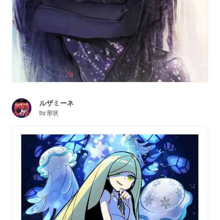
ルザミーネ
by
形状