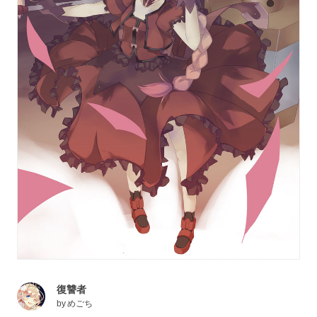
復讐者
by
めごち