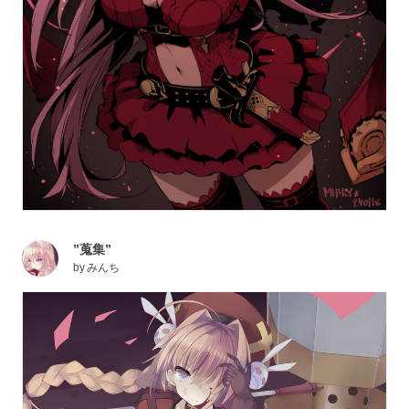
”蒐集”
by
みんち