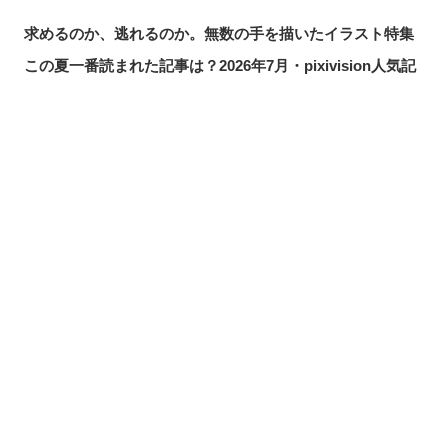
求めるのか、逃れるのか。無数の手を描いたイラスト特集
この夏一番読まれた記事は？2026年7月・pixivision人気記
事
涼やかに泳ぐ。金魚のイラスト特集
カラフルで映える♡ トロピカルドリンクのイラスト特集
シェアする
投稿する
LINEで送る
口元の個性。艶ぼくろのイラスト特集
いつかの思い出。青春を感じるイラスト特集
毎日磨こう！ 歯磨きのイラスト特集
風にたなびく。ポニーテールを描いたイラスト特集
きらりと閃く。流れ星のイラスト特集
ムーディに映える♡ナイトプールのイラスト特集
夏の創作アイデアが見つかるかも？水着・ビキニから夏ア
イテム、レジャーまで！イラスト特集【まとめ】