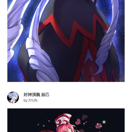
封神演義 妲己
by
JYUN