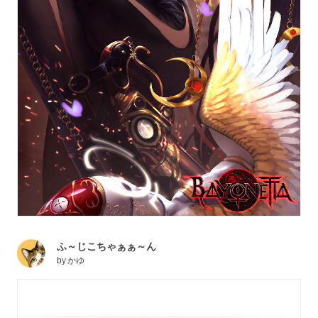
ふ～じこちゃぁぁ～ん
by
かゆ