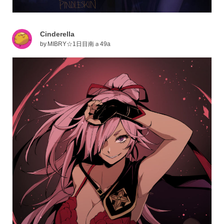
Cinderella
by
MIBRY☆1日目南ａ49a