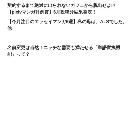
契約するまで絶対に出られないカフェから脱出せよ!?
【pixivマンガ月例賞】6月投稿分結果発表！
【今月注目のエッセイマンガ6選】私の母は、ALSでした。
他
名前変更は当然！ニッチな需要も満たせる「単語変換機
能」って？
pixivで読める！「次にくるマンガ大賞2026」ノミネート作
品特集
【pixivで読める】注目マンガ8選！美しく優秀なあや子が
抱える、幼少期の秘密。他
シェアする
投稿する
LINEで送る
【今月注目のギャグマンガ6選】みんなHPが1しかないの
で、すぐ全滅してしまう勇者パーティ。他
【pixivで読める】注目マンガ8選！殺し屋と女子高生が入
れ替わってしまった!? 他
ギャップがすごいオオカミさんたちの日常に迫る。【pixiv