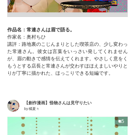
作品名：常連さんは眉で語る。
作家名：奥村ちひ
講評：路地裏のこじんまりとした喫茶店の、少し変わっ
た常連さん。彼女は言葉をいっさい発してくれません
が、眉の動きで感情を伝えてくれます。やさしく意をく
もうとする店長と常連さんが交わすほほえましいやりと
りが丁寧に描かれた、ほっこりできる短編です。
【創作漫画】怪物さんは見守りたい
by
橘夏々
5