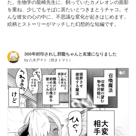
た。生物学の龍崎先生に、飼っていたカメレオンの面影
を重ね、少しでもそばに居たいとつきまとうチャコ。そ
んな彼女の心の中に、不思議な変化が起きはじめます。
絵柄とストーリーがマッチした幻想的な短編です。
300年封印されし邪龍ちゃんと友達になりました
by
八木戸マト（焼きトマト）
4