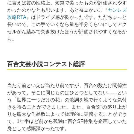
に言えば賞の性格上、短篇で尖ったものが評価されやす
かったのかなとも思います。あと蚕豆かいこ『
ヤンレズ
攻略RTA
』はドライブ感が良かったです。ただちょっと
長いので、この手でいくなら量を半分くらいにしてアク
セルがん踏みで突き抜けたほうが評価されやすくなるか
も。
百合文芸小説コンテスト総評
当たり前といえば当たり前ですが、百合の数だけ関係性
があって、そこに同じものはひとつとしてない……とい
う「世界に一つだけの花」の歌詞を地で行くような気付
きを得ることができました。また、百合SFの盛り上が
りを膨大な作品数によって物理的に実感することができ
て、1年半ほど前から孤独に百合SF特集を企画していた
身として感慨深かったです。