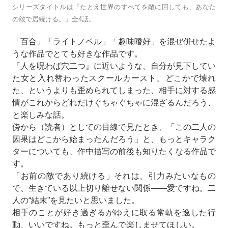
シリーズタイトルは『たとえ世界のすべてを敵に回しても、あなた
の敵で居続ける。』全4話。
「百合」「ライトノベル」「趣味嗜好」を混ぜ併せたよ
うな作品でとても好きな作品です。
『人を呪わば穴二つ』に近いような、自分が見下してい
た女と入れ替わったスクールカースト。どこかで壊れ
た、というよりも歪められてしまった、相手に対する感
情がこれからどれだけぐちゃぐちゃに混ざるんだろう、
と楽しみな話。
傍から（読者）としての目線で見たとき、「この二人の
因果はどこから始まったんだろう」と、もっとキャラク
ターについても、作中描写の前後も知りたくなる作品で
す。
「お前の敵であり続ける」それは、引力みたいなもの
で、生きている以上切り離せない関係――愛ですね。二
人の“結末”を見たいと思いました。
相手のことが好き過ぎるがゆえに取る常軌を逸した行
動、いいですね。もっと歪んで楽しませてほしい。