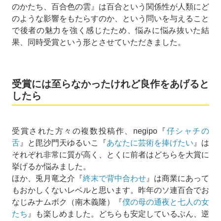
のかたち、百合色の雲』は百合という関係性が人類にど
のような影響をもたらすのか、という問いを与えること
で後者の魅力を強く感じたため、悩みに悩み抜いた結
果、同時受賞という形とさせていただきました。
受賞には至らなかったけれど良作をあげると
したら
受賞された方々の複数投稿作、negipo『
仔シャチの
舌
』と毘沙門天ゆるいこ『
あなたに芸術を捧げたい
』は
それぞれ非常に質が高く、とくに前者はどちらを大賞に
挙げるか悩みました。
ほか、兎月竜之介『
終末で背中合わせ
』は商業にあって
もおかしくないレベルと思います。昨年のソ連百合でお
なじみナムボク（南木義隆）『
僕の母の通夜と七人の女
たち
』も楽しめました。どちらも安定しているぶん、逆