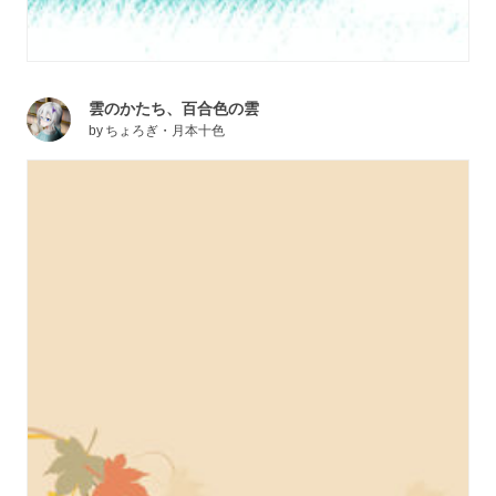
雲のかたち、百合色の雲
by
ちょろぎ・月本十色