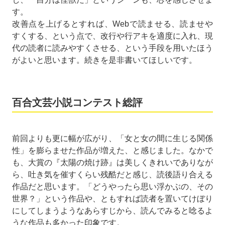
す。
改善点を上げるとすれば、Webで読ませる、読ませや
すくする、という点で、改行や行アキを適度に入れ、現
代の読者に読みやすくさせる、という手段を用いたほう
がよいと思います。続きを是非書いてほしいです。
百合文芸小説コンテスト総評
前回よりも更に幅が広がり、「女と女の間に生じる関係
性」を膨らませた作品が増えた、と感じました。なかで
も、大賞の『太陽の焼け跡』は美しくきれいでありなが
ら、吐き気を催すくらい残酷だと感じ、読後語り合える
作品だと思います。「どうやったら思い浮かぶの、その
世界？」という作品や、ともすれば読者を置いてけぼり
にしてしまうようなあらすじから、読んでみると唸るよ
うな作品も多かった印象です。