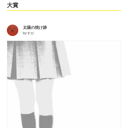
大賞
太陽の焼け跡
by
すが