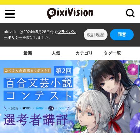
pixivisionは2024年5月28日付で
プライバシ
同意
改訂履歴
ーポリシー
を改定しました。
最新
人気
カテゴリ
タグ一覧