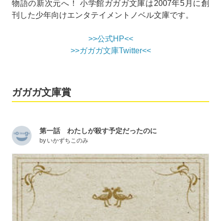
物語の新次元へ！ 小学館ガガガ文庫は2007年5月に創
刊した少年向けエンタテイメントノベル文庫です。
>>公式HP<<
>>ガガガ文庫Twitter<<
ガガガ文庫賞
第一話 わたしが殺す予定だったのに
by
いかずちこのみ