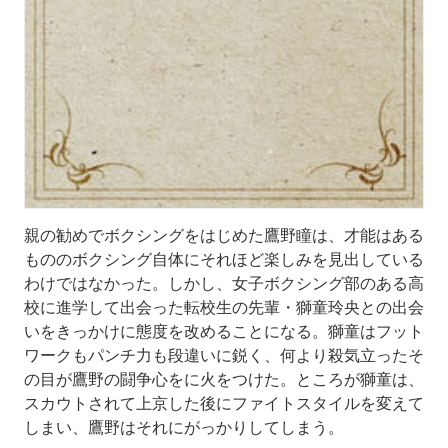
親の勧めでボクシングをはじめた鷹野瞳は、才能はある
もののボクシング自体にそれほど楽しみを見出している
わけではなかった。しかし、女子ボクシング部のある高
校に進学して出会った転校生の先輩・獅童玲央との出会
いをきっかけに態度を改めることになる。獅童はフット
ワークもパンチ力も段違いに鋭く、何より殺気立ったそ
の目が鷹野の闘争心をに火をつけた。ところが獅童は、
スカウトされて上京した後にファイトスタイルを変えて
しまい、鷹野はそれにがっかりしてしまう。