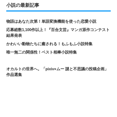
小説の最新記事
物語はあなた次第！単語変換機能を使った恋愛小説
応募総数1,100作以上！『百合文芸』マンガ原作コンテスト
結果発表
かわいい動物たちに癒される！もふもふ小説特集
唯一無二の関係性！ベスト相棒小説特集
オカルトの世界へ。「pixiv×ムー 謎と不思議の投稿企画」
作品選集
とろけるような物語。「パルム」からイメージした小説・
エッセイ特集
違うからこそ魅力的。「チグハグな関係」特集／pixiv小説
選集
シェアする
投稿する
LINEで送る
タイプ別だから初心者も選びやすい！「クトゥルフ神話
TRPG」のシナリオ特集