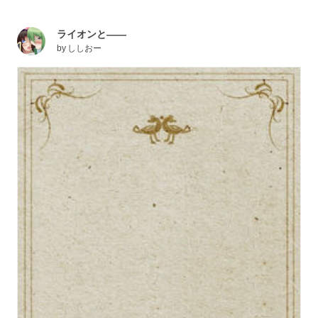
ライオンと――
by
ししおー