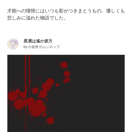
才能への憧憬にはいつも影がつきまとうもの。優しくも
悲しみに溢れた物語でした。
星屑は遙か彼方
by
小岩井ガムシロップ