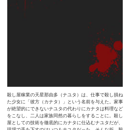
殺し屋稼業の天星那由多（ナユタ）は、仕事で殺し損ね
た少女に「彼方（カナタ）」という名前を与えた。家事
が絶望的にできないナユタの代わりにカナタは料理など
をこなし、二人は家族同然の暮らしをすることに。殺し
屋としての技術を徹底的にカナタに仕込むナユタだが、
現場で手を下すのはいつもナユタだった。そんな折、殺