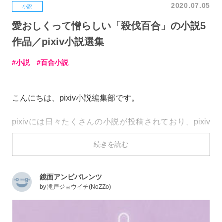
2020.07.05
小説
愛おしくって憎らしい「殺伐百合」の小説5
作品／pixiv小説選集
小説
百合小説
こんにちは、pixiv小説編集部です。
pixivには日々たくさんの小説が投稿されており、pixiv
小説編集部ではまだあまり読まれていない良作をスポッ
続きを読む
トライトを当てる活動を行っています。
数あるジャンル・テーマの中で、今回紹介したいの
鏡面アンビバレンツ
が……
「殺伐百合」
！
by
滝戸ジョウイチ(NoZZo)
「百合」というジャンルでは一般的に女性同士の愛情や
友愛が描かれますが、殺伐百合で主題となるのは「憎