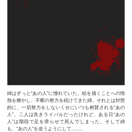
姉はずっと“あの人”に憧れていた。絵を描くことへの情
熱を燃やし、不断の努力を続けてきた姉。それとは対照
的に、一切努力をしないくせにいつも称賛される“あの
人”。二人は良きライバルだったけれど、ある日“あの
人”は階段で足を滑らせて死んでしまった。そして姉
も、“あの人”を追うようにして……。