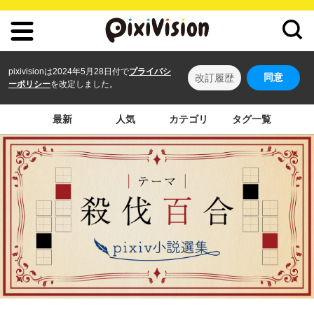
pixivisionは2024年5月28日付で
プライバシ
同意
改訂履歴
ーポリシー
を改定しました。
最新
人気
カテゴリ
タグ一覧