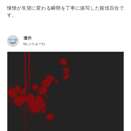
憧憬が失望に変わる瞬間を丁寧に描写した殺伐百合で
す。
遺作
by
ぶりゅーわ