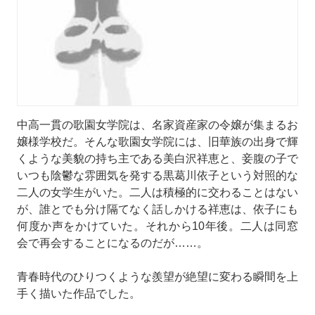
中高一貫の歌園女学院は、名家資産家の令嬢が集まるお
嬢様学校だ。そんな歌園女学院には、旧華族の出身で輝
くような美貌の持ち主である美白沢祥恵と、妾腹の子で
いつも陰鬱な雰囲気を発する黒葛川依子という対照的な
二人の女学生がいた。二人は積極的に交わることはない
が、誰とでも分け隔てなく話しかける祥恵は、依子にも
何度か声をかけていた。それから10年後。二人は同窓
会で再会することになるのだが……。
青春時代のひりつくような羨望が絶望に変わる瞬間を上
手く描いた作品でした。