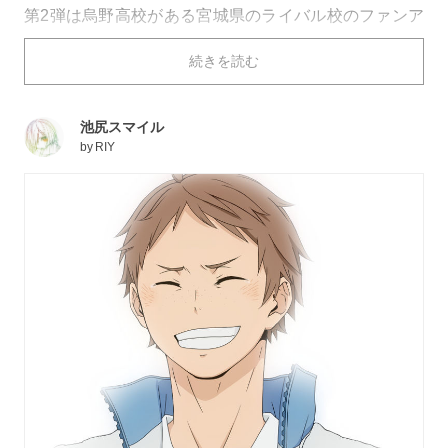
第2弾は烏野高校がある宮城県のライバル校のファンア
ートです。
続きを読む
宮城県には、烏野高校の天才セッター・影山のプレーに
大きな影響を与えた及川徹率いる青葉城西高校や、全国
三本指に入るエーススパイカー牛島若利を擁する白鳥沢
池尻スマイル
学園高校など、どのチームが全国に行ってもおかしくな
by
RIY
いくらいの強者がそろっています。
数々の熱戦を思い出しながらご覧ください！