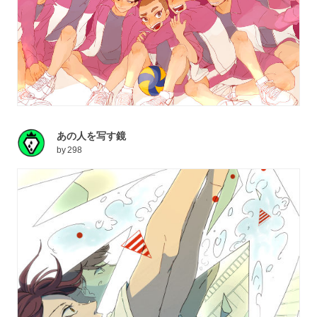
あの人を写す鏡
by
298