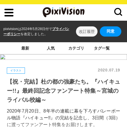
pixivisionは2024年5月28日付で
プライバシ
同意
改訂履歴
ーポリシー
を改定しました。
最新
人気
カテゴリ
タグ一覧
2020.07.19
イラスト
【祝・完結】杜の都の強豪たち。『ハイキュ
ー!!』最終回記念ファンアート特集～宮城の
ライバル校編～
2020年7月20日、8年半の連載に幕を下ろすバレーボー
ル物語『ハイキュー!!』の完結を記念し、3日間（3回）
に渡ってファンアート特集をお届けします。