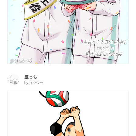
渡っち
by
ヨッシー