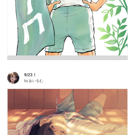
9/23！
by
あいるむ