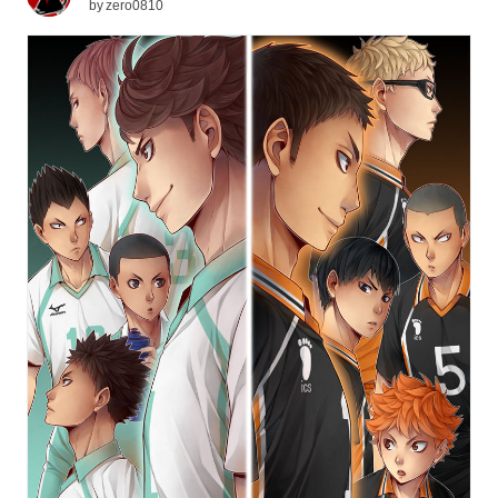
by
zero0810