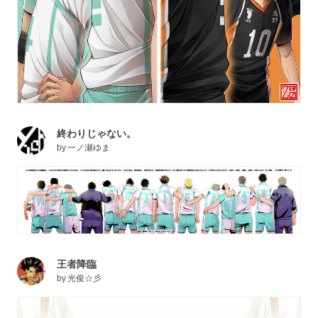
終わりじゃない。
by
一ノ瀬ゆま
王者降臨
by
光俊☆彡