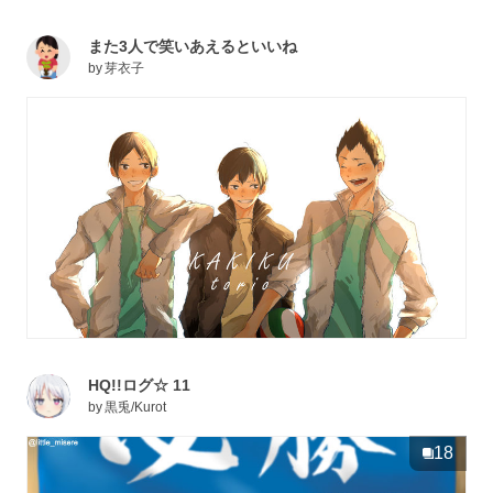
また3人で笑いあえるといいね
by
芽衣子
HQ!!ログ☆ 11
by
黒兎/Kurot
18