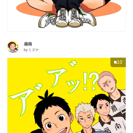
扇南
by
ミズナ
10