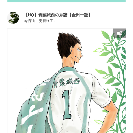
【HQ】青葉城西の系譜【金田一誕】
by
深山（更新終了）
2