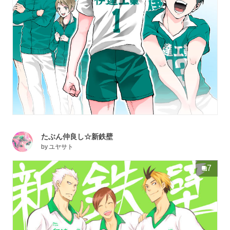
たぶん仲良し☆新鉄壁
by
ユヤサト
7