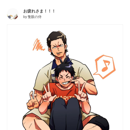
お疲れさま！！！
by
隻眼の侍