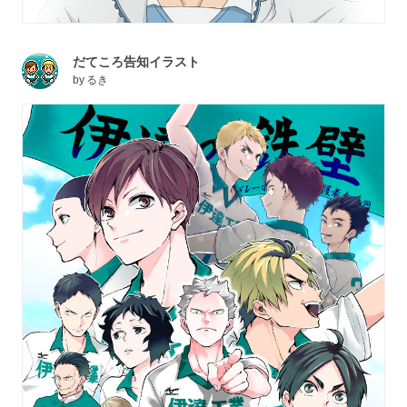
だてころ告知イラスト
by
るき