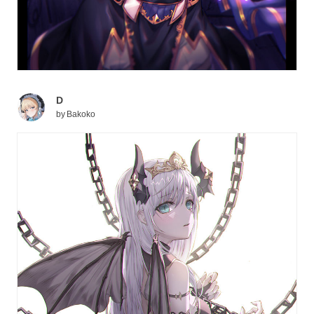
D
by
Bakoko