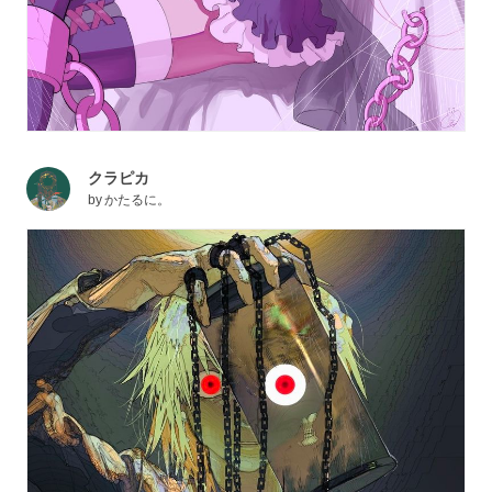
クラピカ
by
かたるに。