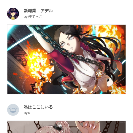
新職業 アデル
by
櫻てっこ
私はここにいる
by
u