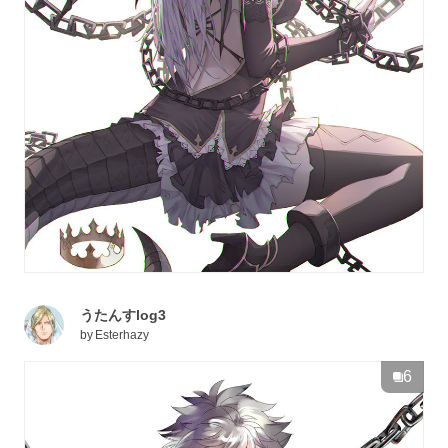
うたんすlog3
by
Esterhazy
6