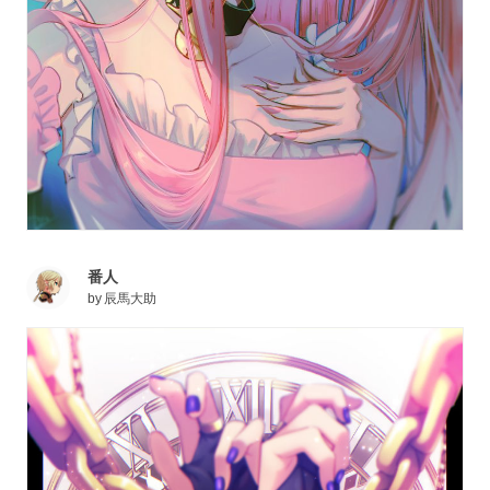
番人
by
辰馬大助