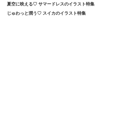
夏空に映える♡ サマードレスのイラスト特集
じゅわっと潤う♡ スイカのイラスト特集
届け、この歌声！歌唱シーンを描いたイラスト特集
頼れる魔術の師匠！【無職転生】ロキシー・ミグルディア
のファンアート特集
シェアする
投稿する
LINEで送る
心ほどける笑顔。「守りたい、この笑顔」のイラスト特集
求めるのか、逃れるのか。無数の手を描いたイラスト特集
この夏一番読まれた記事は？2026年7月・pixivision人気記
事
涼やかに泳ぐ。金魚のイラスト特集
カラフルで映える♡ トロピカルドリンクのイラスト特集
口元の個性。艶ぼくろのイラスト特集
いつかの思い出。青春を感じるイラスト特集
毎日磨こう！ 歯磨きのイラスト特集