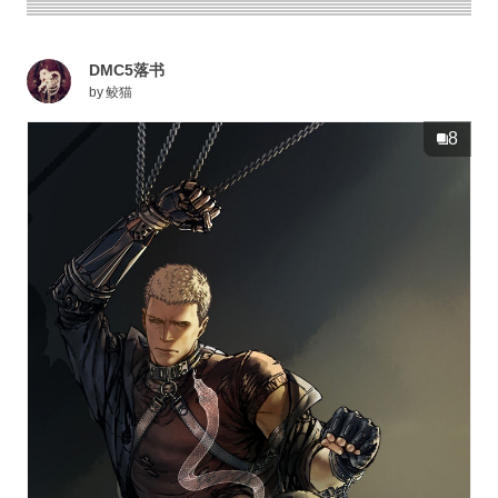
DMC5落书
by
鲛猫
8