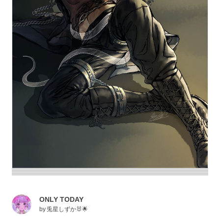
ONLY TODAY
by
兎星しずか🐰🌟