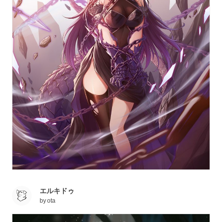
エルキドゥ
by
ota