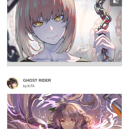
2
GHOST RIDER
by
KiTA