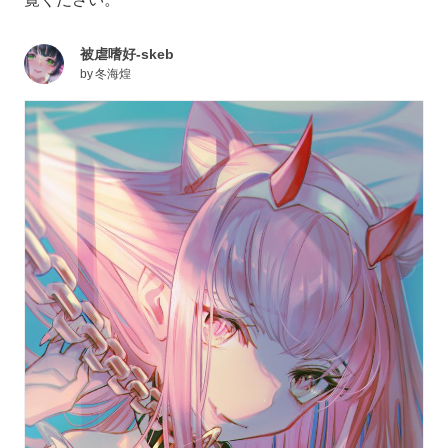
被虐嗜好-skeb
by
冬海煌