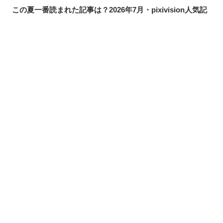
この夏一番読まれた記事は？2026年7月・pixivision人気記
事
涼やかに泳ぐ。金魚のイラスト特集
カラフルで映える♡ トロピカルドリンクのイラスト特集
シェアする
投稿する
LINEで送る
口元の個性。艶ぼくろのイラスト特集
いつかの思い出。青春を感じるイラスト特集
毎日磨こう！ 歯磨きのイラスト特集
風にたなびく。ポニーテールを描いたイラスト特集
きらりと閃く。流れ星のイラスト特集
ムーディに映える♡ナイトプールのイラスト特集
夏の創作アイデアが見つかるかも？水着・ビキニから夏ア
イテム、レジャーまで！イラスト特集【まとめ】
髪にアクセント。メッシュヘアのイラスト特集
ひんやり冷たいご褒美。棒アイスのイラスト特集