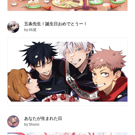
五条先生！誕生日おめでとうー！
by
46屋
あなたが生まれた日
by
Shuno