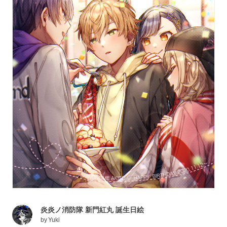
炎炎ノ消防隊 新門紅丸 誕生日絵
by
Yuki