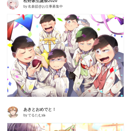
松野家生誕祭2020
by
名倉皚@お仕事募集中
あきとおめでと！
by
でるたむ🍰