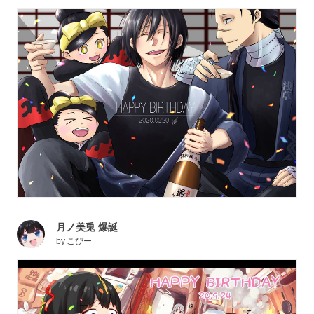
月ノ美兎 爆誕
by
こびー