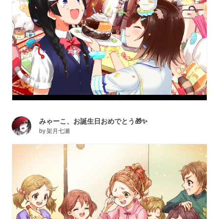
みゃーこ、お誕生日おめでとう🎁✨
by
架月七瀬