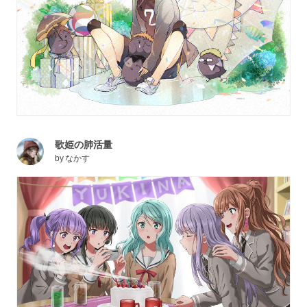
歌姫の肺活量
by
なかす