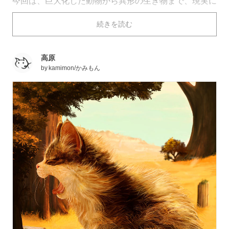
今回は、巨大化した動物から異形の生き物まで、現実に
はありえない大きさの「巨大生物」のイラストを集めま
続きを読む
した。想像をかきたてるイラストを、ぜひご覧くださ
い。
高原
by
kamimon/かみもん