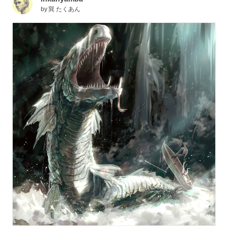
by
巽 たくあん