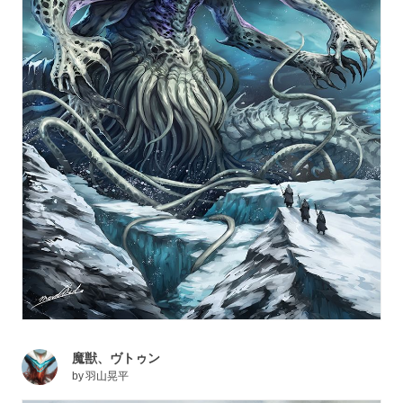
魔獣、ヴトゥン
by
羽山晃平