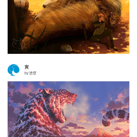
寅
by
塗壁