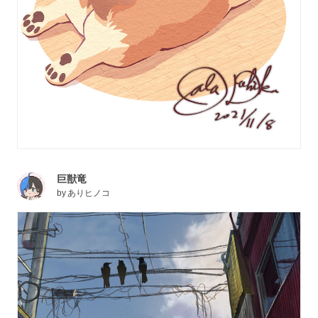
巨獣竜
by
ありヒノコ