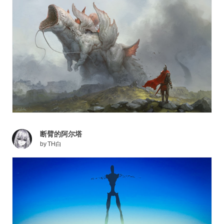
断臂的阿尔塔
by
TH白