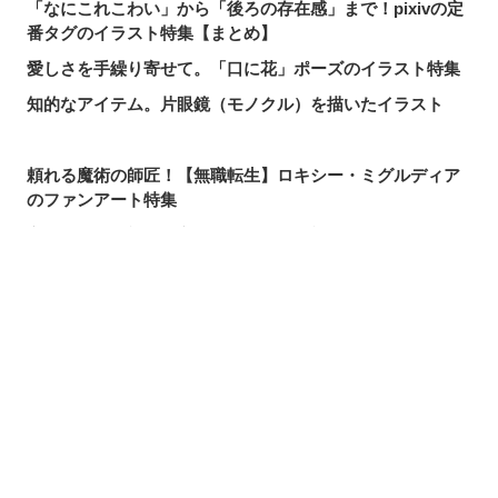
「なにこれこわい」から「後ろの存在感」まで！pixivの定
番タグのイラスト特集【まとめ】
愛しさを手繰り寄せて。「口に花」ポーズのイラスト特集
知的なアイテム。片眼鏡（モノクル）を描いたイラスト
頼れる魔術の師匠！【無職転生】ロキシー・ミグルディア
のファンアート特集
心ほどける笑顔。「守りたい、この笑顔」のイラスト特集
求めるのか、逃れるのか。無数の手を描いたイラスト特集
この夏一番読まれた記事は？2026年7月・pixivision人気記
シェアする
投稿する
LINEで送る
事
涼やかに泳ぐ。金魚のイラスト特集
カラフルで映える♡ トロピカルドリンクのイラスト特集
口元の個性。艶ぼくろのイラスト特集
いつかの思い出。青春を感じるイラスト特集