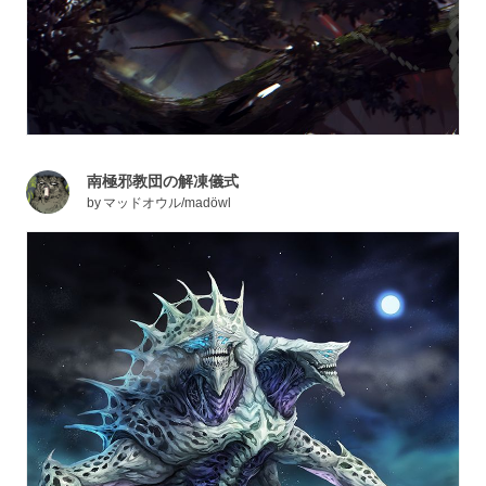
南極邪教団の解凍儀式
by
マッドオウル/madöwl