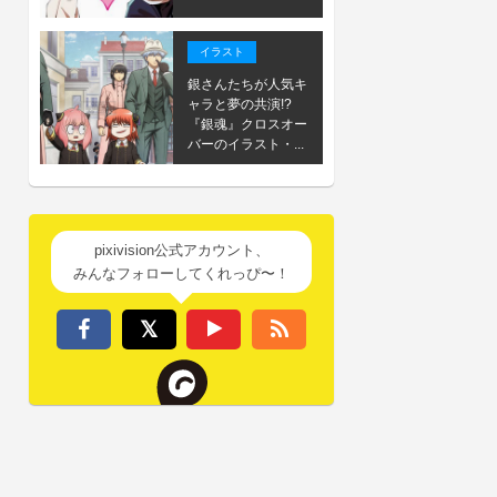
イラスト
銀さんたちが人気キ
ャラと夢の共演!?
『銀魂』クロスオー
バーのイラスト・...
pixivision公式アカウント、
みんなフォローしてくれっぴ〜！