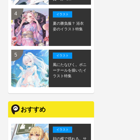
イラスト
夏の勝負服？ 浴衣
姿のイラスト特集
イラスト
風にたなびく。ポニ
ーテールを描いたイ
ラスト特集
おすすめ
イラスト
顔の横で揺れる。サ