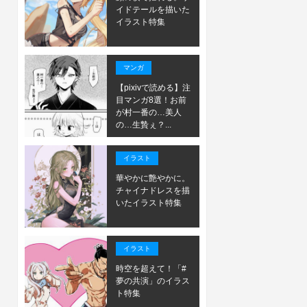
イドテールを描いた
イラスト特集
マンガ
【pixivで読める】注
目マンガ8選！お前
が村一番の…美人
の…生贄ぇ？...
イラスト
華やかに艶やかに。
チャイナドレスを描
いたイラスト特集
イラスト
時空を超えて！「#
夢の共演」のイラス
ト特集