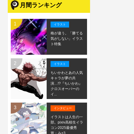
月間ランキング
イラスト
格が違う。「勝てる
気がしない」イラス
ト特集
イラスト
ちいかわとあの人気
キャラが夢の共
演…!?『ちいかわ』
クロスオーバーの
イ...
インタビュー
イラストは人生の一
部。pixiv高校生イラ
コン2025最優秀
賞・み×3...