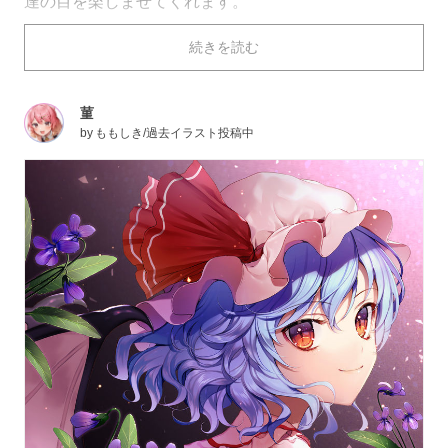
達の目を楽しませてくれます。
今回はそんな「春の花」を描いたイラストを特集しまし
続きを読む
た。スミレ、菜の花、ネモフィラ、勿忘草、ラナンキュ
ラス、ポピーなど、数多くの花が咲き誇っています。ぜ
ひご覧ください。
菫
by
ももしき/過去イラスト投稿中