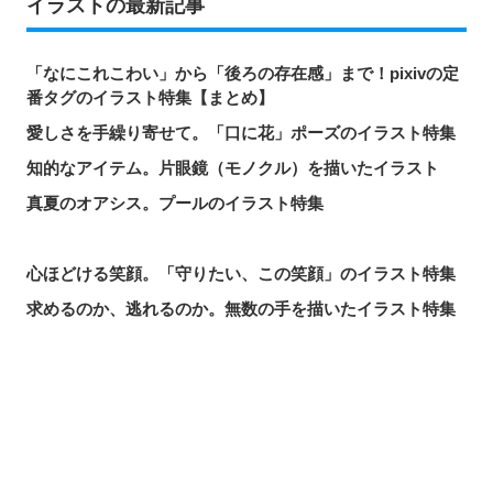
イラストの最新記事
「なにこれこわい」から「後ろの存在感」まで！pixivの定
番タグのイラスト特集【まとめ】
愛しさを手繰り寄せて。「口に花」ポーズのイラスト特集
知的なアイテム。片眼鏡（モノクル）を描いたイラスト
真夏のオアシス。プールのイラスト特集
心ほどける笑顔。「守りたい、この笑顔」のイラスト特集
求めるのか、逃れるのか。無数の手を描いたイラスト特集
この夏一番読まれた記事は？2026年7月・pixivision人気記
事
涼やかに泳ぐ。金魚のイラスト特集
シェアする
投稿する
LINEで送る
カラフルで映える♡ トロピカルドリンクのイラスト特集
口元の個性。艶ぼくろのイラスト特集