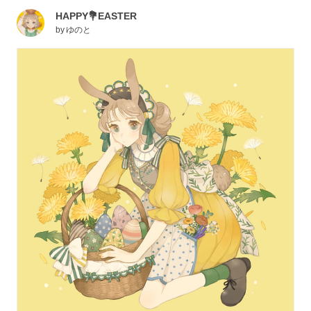
HAPPY💐EASTER
by
ゆのと