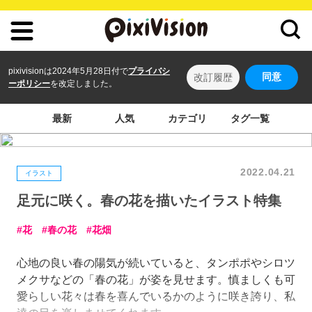
pixivisionは2024年5月28日付で
プライバシ
同意
改訂履歴
ーポリシー
を改定しました。
最新
人気
カテゴリ
タグ一覧
2022.04.21
イラスト
足元に咲く。春の花を描いたイラスト特集
花
春の花
花畑
心地の良い春の陽気が続いていると、タンポポやシロツ
メクサなどの「春の花」が姿を見せます。慎ましくも可
愛らしい花々は春を喜んでいるかのように咲き誇り、私