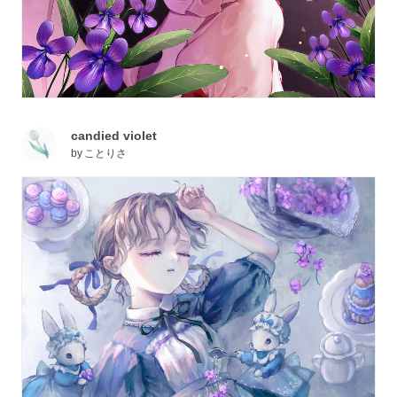
candied violet
by
ことりさ