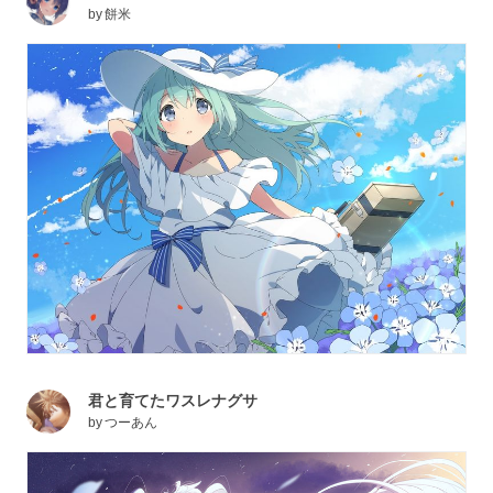
by
餅米
君と育てたワスレナグサ
by
つーあん