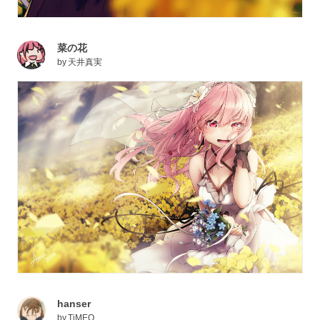
菜の花
by
天井真実
hanser
by
TiMEO