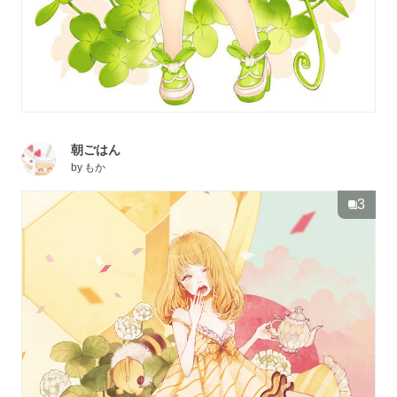
朝ごはん
by
もか
3