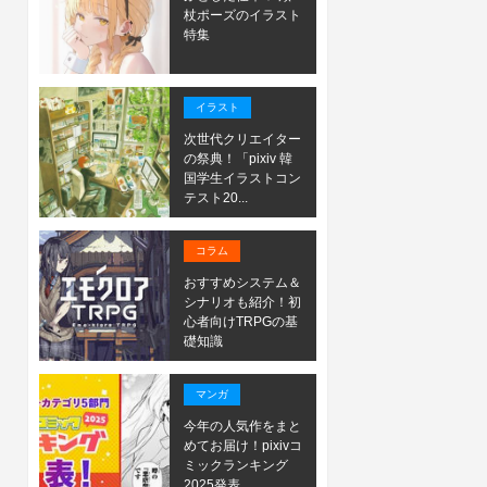
杖ポーズのイラスト
特集
イラスト
次世代クリエイター
の祭典！「pixiv 韓
国学生イラストコン
テスト20...
コラム
おすすめシステム＆
シナリオも紹介！初
心者向けTRPGの基
礎知識
マンガ
今年の人気作をまと
めてお届け！pixivコ
ミックランキング
2025発表