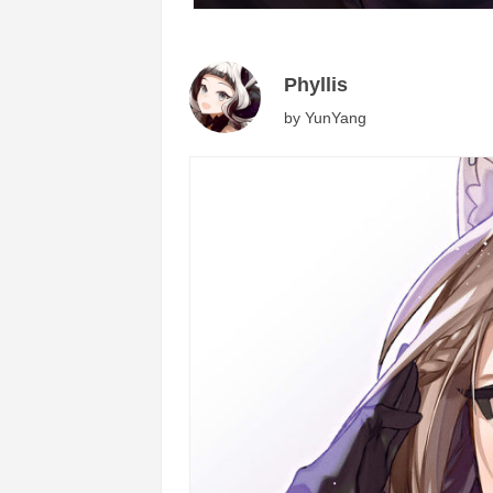
Phyllis
by
YunYang