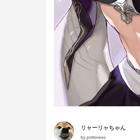
リャーリャちゃん
by
pottsness