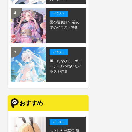
イラスト
夏の勝負服？ 浴衣
姿のイラスト特集
イラスト
風にたなびく。ポニ
ーテールを描いたイ
ラスト特集
おすすめ
イラスト
ふとした仕草♡ 頬