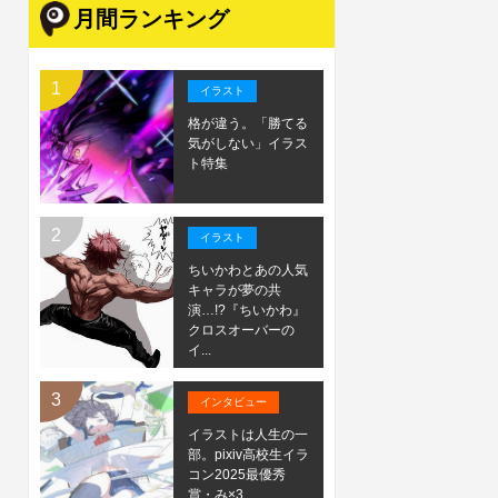
月間ランキング
イラスト
格が違う。「勝てる
気がしない」イラス
ト特集
イラスト
ちいかわとあの人気
キャラが夢の共
演…!?『ちいかわ』
クロスオーバーの
イ...
インタビュー
イラストは人生の一
部。pixiv高校生イラ
コン2025最優秀
賞・み×3...