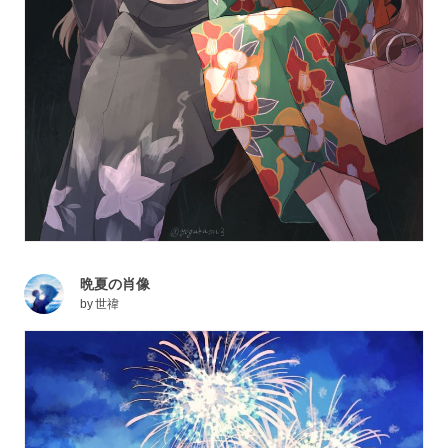
晩夏の肖像
by
世禕