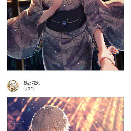
鶴と花火
by
REI