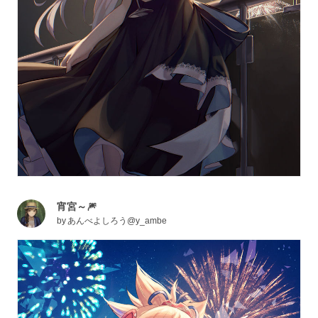
宵宮～🎆
by
あんべよしろう@y_ambe