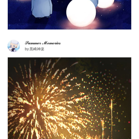
𝒮𝓊𝓂𝓂ℯ𝓇 ℳℯ𝓂ℴ𝓇𝒾ℯ𝓈
by
黒崎神楽