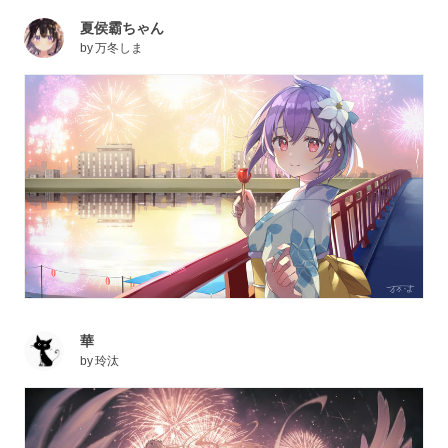
夏侯霸ちゃん
by
万冬しま
華
by
玲汰