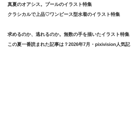
真夏のオアシス。プールのイラスト特集
クラシカルで上品♡ワンピース型水着のイラスト特集
求めるのか、逃れるのか。無数の手を描いたイラスト特集
この夏一番読まれた記事は？2026年7月・pixivision人気記
事
涼やかに泳ぐ。金魚のイラスト特集
カラフルで映える♡ トロピカルドリンクのイラスト特集
シェアする
投稿する
LINEで送る
口元の個性。艶ぼくろのイラスト特集
いつかの思い出。青春を感じるイラスト特集
毎日磨こう！ 歯磨きのイラスト特集
風にたなびく。ポニーテールを描いたイラスト特集
きらりと閃く。流れ星のイラスト特集
ムーディに映える♡ナイトプールのイラスト特集