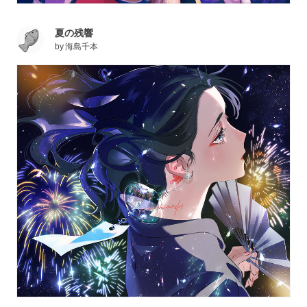
夏の残響
by
海島千本