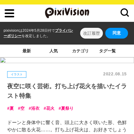
pixivisionは2024年5月28日付で
プライバシ
同意
改訂履歴
ーポリシー
を改定しました。
最新
人気
カテゴリ
タグ一覧
2022.08.15
イラスト
夜空に咲く芸術。打ち上げ花火を描いたイラ
スト特集
夏
空
浴衣
花火
夏祭り
ドーンと身体中に響く音、頭上に大きく咲いた形、色鮮
やかに散る火花……。打ち上げ花火は、お好きでしょう