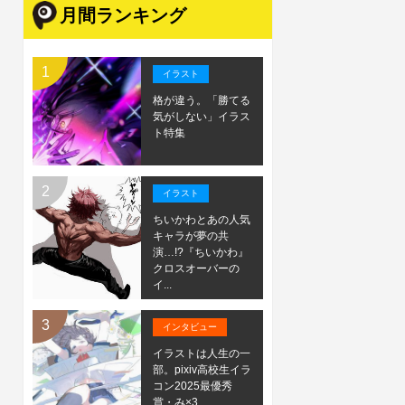
月間ランキング
イラスト
格が違う。「勝てる
気がしない」イラス
ト特集
イラスト
ちいかわとあの人気
キャラが夢の共
演…!?『ちいかわ』
クロスオーバーの
イ...
インタビュー
イラストは人生の一
部。pixiv高校生イラ
コン2025最優秀
賞・み×3...