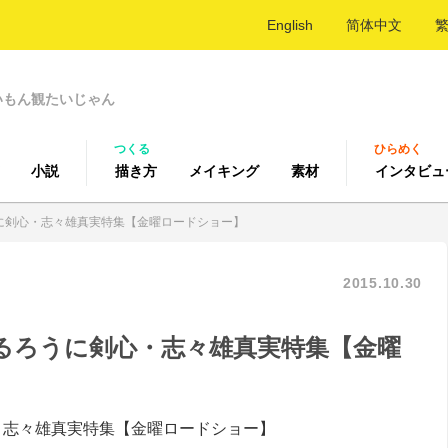
English
简体中文
いもん観たいじゃん
つくる
ひらめく
小説
描き方
メイキング
素材
インタビュ
に剣心・志々雄真実特集【金曜ロードショー】
2015.10.30
るろうに剣心・志々雄真実特集【金曜