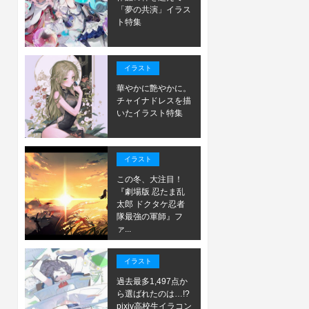
「夢の共演」イラス
ト特集
イラスト
華やかに艶やかに。
チャイナドレスを描
いたイラスト特集
イラスト
この冬、大注目！
『劇場版 忍たま乱
太郎 ドクタケ忍者
隊最強の軍師』フ
ァ...
イラスト
過去最多1,497点か
ら選ばれたのは…!?
pixiv高校生イラコン