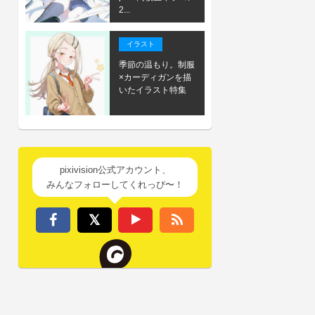
2...
イラスト
季節の温もり。制服
×カーディガンを描
いたイラスト特集
pixivision公式アカウント、
みんなフォローしてくれっぴ〜！