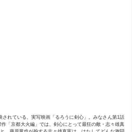
放映されている、実写映画「るろうに剣心」。みなさん第1話
2作「京都大火編」では、剣心にとって最狂の敵・志々雄真
と、藤原竜也が扮する志々雄真実は、はたしてどんな激闘