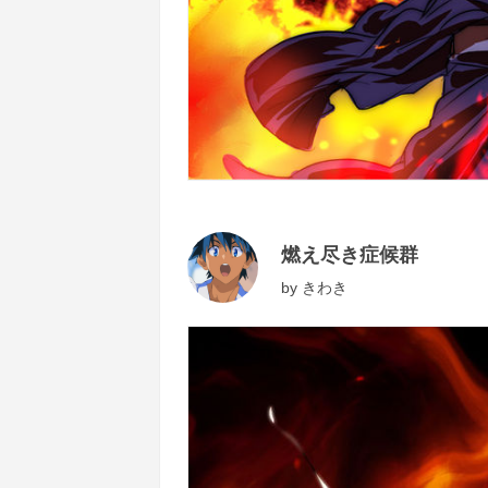
燃え尽き症候群
by
きわき