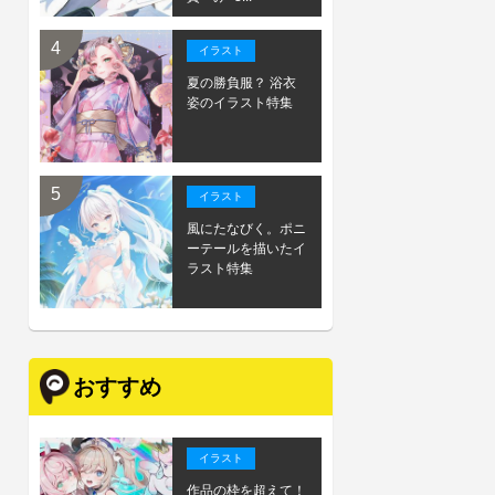
イラスト
夏の勝負服？ 浴衣
姿のイラスト特集
イラスト
風にたなびく。ポニ
ーテールを描いたイ
ラスト特集
おすすめ
イラスト
作品の枠を超えて！