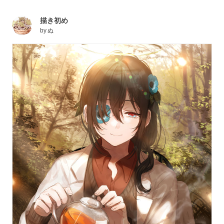
描き初め
by
ぬ