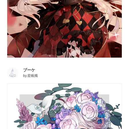
ブーケ
by
星蝋燭