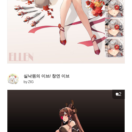
실낙원의 이브/ 창연 이브
by
ZIG
2