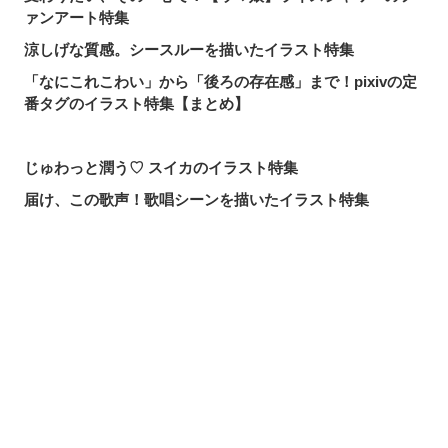
ァンアート特集
涼しげな質感。シースルーを描いたイラスト特集
「なにこれこわい」から「後ろの存在感」まで！pixivの定
番タグのイラスト特集【まとめ】
じゅわっと潤う♡ スイカのイラスト特集
届け、この歌声！歌唱シーンを描いたイラスト特集
頼れる魔術の師匠！【無職転生】ロキシー・ミグルディア
のファンアート特集
心ほどける笑顔。「守りたい、この笑顔」のイラスト特集
シェアする
投稿する
LINEで送る
求めるのか、逃れるのか。無数の手を描いたイラスト特集
この夏一番読まれた記事は？2026年7月・pixivision人気記
事
涼やかに泳ぐ。金魚のイラスト特集
カラフルで映える♡ トロピカルドリンクのイラスト特集