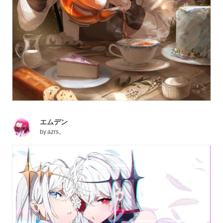
エムデン
by
azrs。