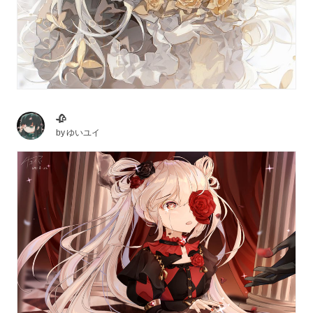
🥀
by
ゆいユイ