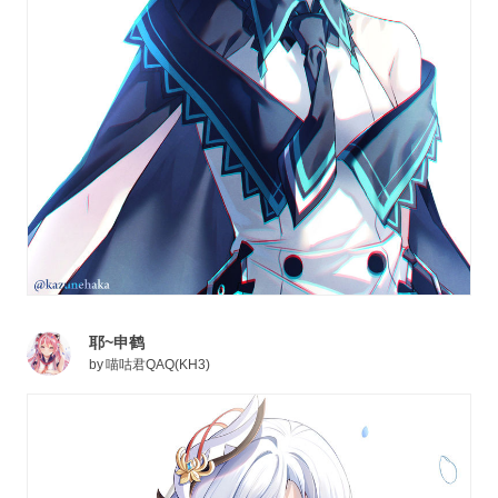
耶~申鹤
by
喵咕君QAQ(KH3)