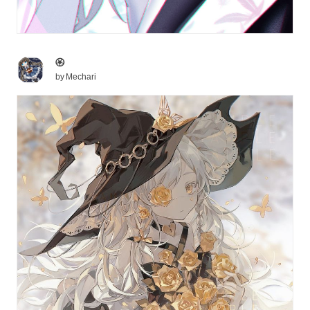
🏵️
by
Mechari