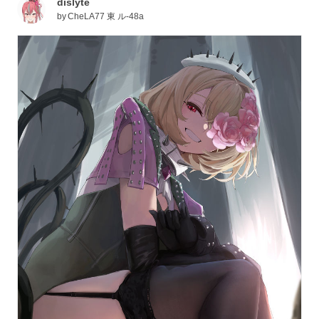
dislyte
by
CheLA77 東 ル-48a