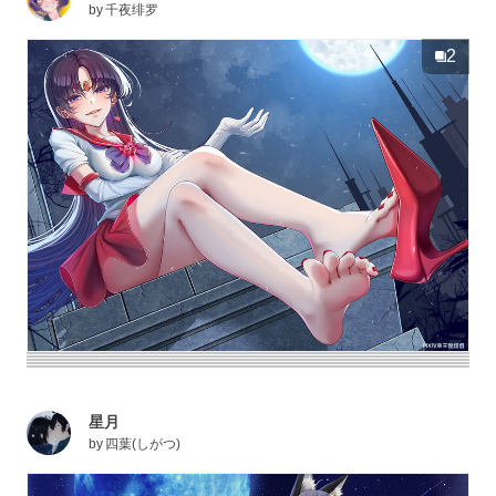
by
千夜绯罗
2
星月
by
四葉(しがつ)