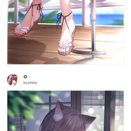
🌻
by
jimmy