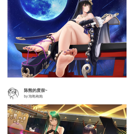
陈熊的度假~
by
泡咆袍炮