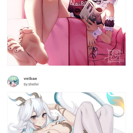
veibae
by
shellvi