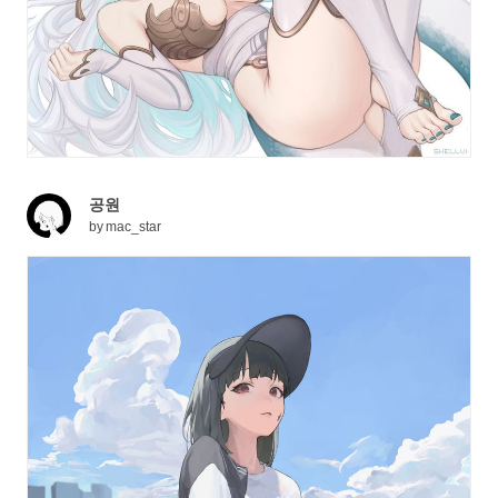
공원
by
mac_star