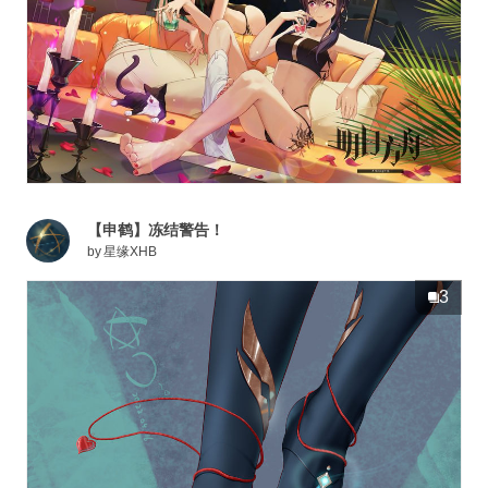
【申鹤】冻结警告！
by
星缘XHB
3