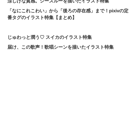
涼しげな質感。シースルーを描いたイラスト特集
「なにこれこわい」から「後ろの存在感」まで！pixivの定
番タグのイラスト特集【まとめ】
じゅわっと潤う♡ スイカのイラスト特集
届け、この歌声！歌唱シーンを描いたイラスト特集
頼れる魔術の師匠！【無職転生】ロキシー・ミグルディア
のファンアート特集
心ほどける笑顔。「守りたい、この笑顔」のイラスト特集
シェアする
投稿する
LINEで送る
求めるのか、逃れるのか。無数の手を描いたイラスト特集
この夏一番読まれた記事は？2026年7月・pixivision人気記
事
涼やかに泳ぐ。金魚のイラスト特集
カラフルで映える♡ トロピカルドリンクのイラスト特集
口元の個性。艶ぼくろのイラスト特集