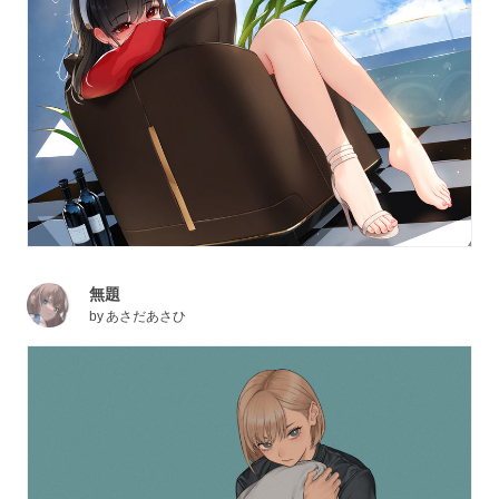
無題
by
あさだあさひ