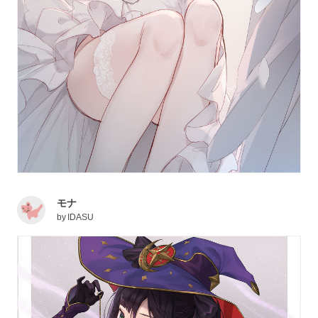
モナ
by
IDASU