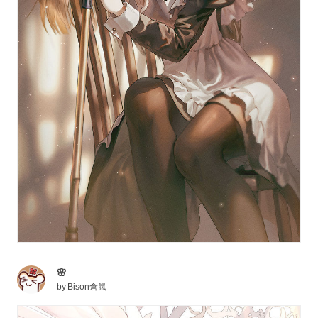
🌸
by
Bison倉鼠