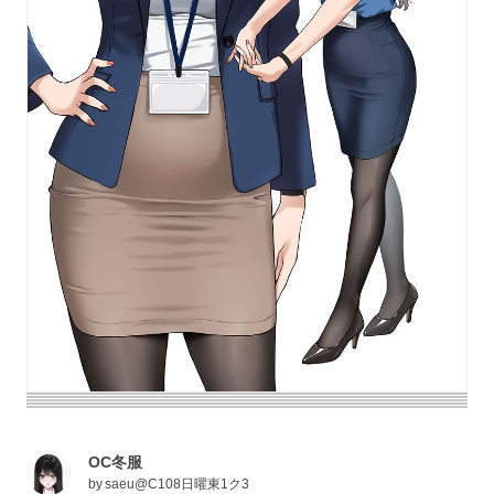
OC冬服
by
saeu@C108日曜東1ク3