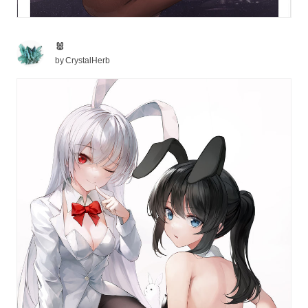
🐰
by
CrystalHerb