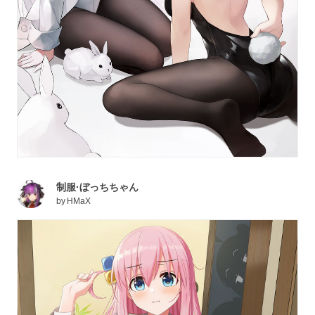
制服·ぼっちちゃん
by
HMaX