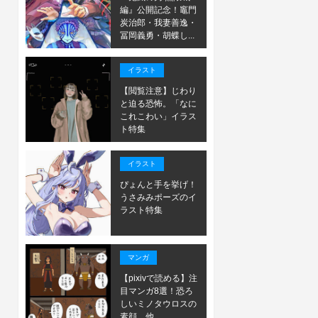
編』公開記念！竈門
炭治郎・我妻善逸・
冨岡義勇・胡蝶し...
イラスト
【閲覧注意】じわり
と迫る恐怖。「なに
これこわい」イラス
ト特集
イラスト
ぴょんと手を挙げ！
うさみみポーズのイ
ラスト特集
マンガ
【pixivで読める】注
目マンガ8選！恐ろ
しいミノタウロスの
素顔。他