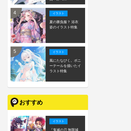
イラスト
夏の勝負服？ 浴衣
姿のイラスト特集
イラスト
風にたなびく。ポニ
ーテールを描いたイ
ラスト特集
おすすめ
イラスト
『鬼滅の刃 無限城