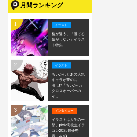
月間ランキング
イラスト
格が違う。「勝てる
気がしない」イラス
ト特集
イラスト
ちいかわとあの人気
キャラが夢の共
演…!?『ちいかわ』
クロスオーバーの
イ...
インタビュー
イラストは人生の一
部。pixiv高校生イラ
コン2025最優秀
賞・み×3...