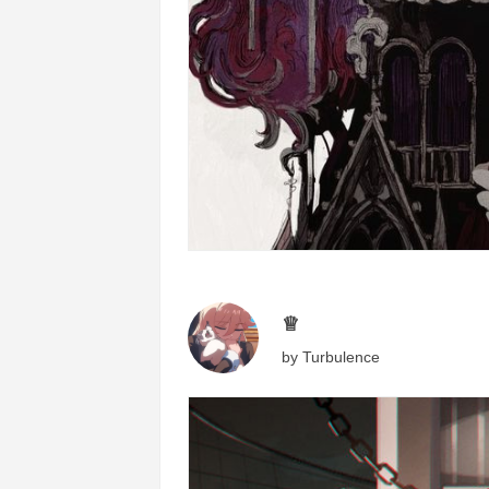
♕
by
Turbulence