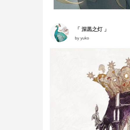
「 深黒之灯 」
by
yuko