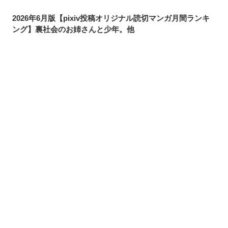
2026年6月版【pixiv投稿オリジナル読切マンガ月間ランキ
ング】裏社会のお姉さんと少年。他
お飾りの婚約者のはずが、前世で私たちは出会ってい
た…？【pixivコミック月間ランキング】6月版
名前変更は当然！ニッチな需要も満たせる「単語変換機
能」って？
シェアする
投稿する
LINEで送る
pixivで読める！「次にくるマンガ大賞2026」ノミネート作
品特集
【pixivで読める】注目マンガ8選！美しく優秀なあや子が
抱える、幼少期の秘密。他
【今月注目のギャグマンガ6選】みんなHPが1しかないの
で、すぐ全滅してしまう勇者パーティ。他
【pixivで読める】注目マンガ8選！殺し屋と女子高生が入
れ替わってしまった!? 他
ギャップがすごいオオカミさんたちの日常に迫る。【pixiv
マンガ月例賞】5月投稿分結果発表！