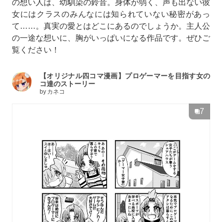
の想い人は、幼馴染の鈴音。身体が弱く、声も出ない彼
女にはクラスのみんなには知られていない秘密があっ
て……。真実の愛とはどこにあるのでしょうか。主人公
の一途な想いに、胸がいっぱいになる作品です。ぜひご
覧ください！
【オリジナル四コマ漫画】プロゲーマーを目指す女の
コ達のストーリー
by
カネコ
7