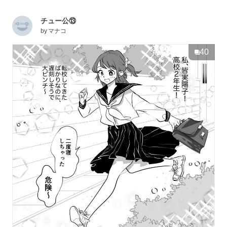
チュー公⑬
by
マナコ
40