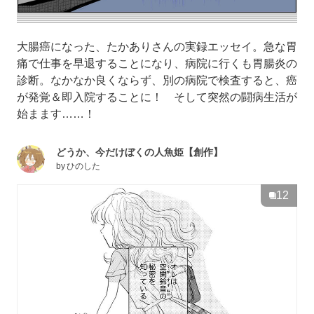
大腸癌になった、たかありさんの実録エッセイ。急な胃
痛で仕事を早退することになり、病院に行くも胃腸炎の
診断。なかなか良くならず、別の病院で検査すると、癌
が発覚＆即入院することに！ そして突然の闘病生活が
始まます……！
どうか、今だけぼくの人魚姫【創作】
by
ひのした
12