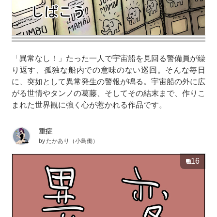
「異常なし！」たった一人で宇宙船を見回る警備員が繰
り返す、孤独な船内での意味のない巡回。そんな毎日
に、突如として異常発生の警報が鳴る。宇宙船の外に広
がる世情やタンノの葛藤、そしてその結末まで、作りこ
まれた世界観に強く心が惹かれる作品です。
重症
by
たかあり（小鳥働）
16