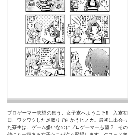
プロゲーマー志望の集う、女子寮へようこそ!! 入寮初
日、ワクワクした足取りで向かうヒノカ。最初に出会っ
た寮生は、ゲーム嫌いなのにプロゲーマー志望!? その
他にも一癖ある女子たちが次々登場します。クスっと笑