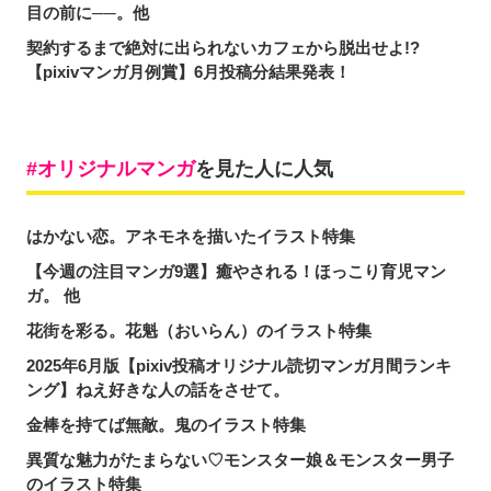
目の前に──。他
契約するまで絶対に出られないカフェから脱出せよ!?
【pixivマンガ月例賞】6月投稿分結果発表！
オリジナルマンガ
を見た人に人気
はかない恋。アネモネを描いたイラスト特集
【今週の注目マンガ9選】癒やされる！ほっこり育児マン
ガ。 他
花街を彩る。花魁（おいらん）のイラスト特集
2025年6月版【pixiv投稿オリジナル読切マンガ月間ランキ
ング】ねえ好きな人の話をさせて。
金棒を持てば無敵。鬼のイラスト特集
異質な魅力がたまらない♡モンスター娘＆モンスター男子
のイラスト特集