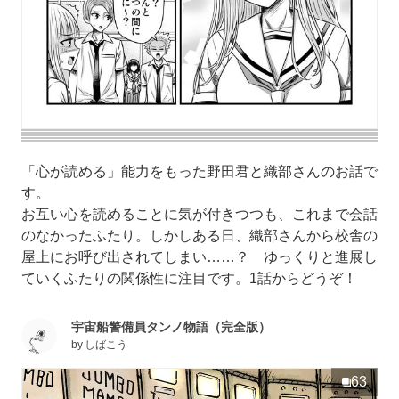
「心が読める」能力をもった野田君と織部さんのお話で
す。
お互い心を読めることに気が付きつつも、これまで会話
のなかったふたり。しかしある日、織部さんから校舎の
屋上にお呼び出されてしまい……？ ゆっくりと進展し
ていくふたりの関係性に注目です。1話からどうぞ！
宇宙船警備員タンノ物語（完全版）
by
しばこう
63