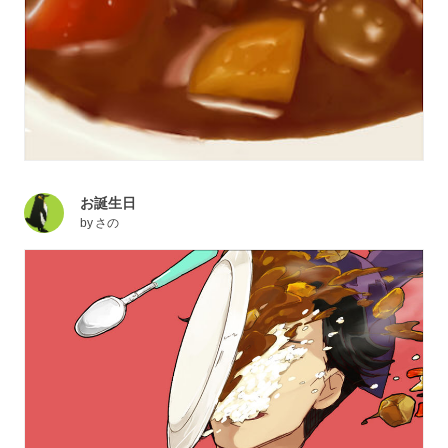
お誕生日
by
さの