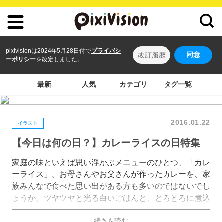
pixivisionは2024年5月28日付で
プライバシ
同意
改訂履歴
ーポリシー
を改定しました。
最新
人気
カテゴリ
タグ一覧
2016.01.22
イラスト
【今日は何の日？】カレーライスの日特集
家庭の味といえば思い浮かぶメニューのひとつ、「カレ
ーライス」。お母さんやお父さんが作ったカレーを、家
族みんなで食べた思い出がある方も多いのではないでし
ょうか。ツヤツヤと光る白いごはんと、とろとろに煮込
まれたカレールーは、日本食の中でも最強の組み合わせ
続きを読む
ですよね。今回は、1/22「カレーライスの日」にちなん