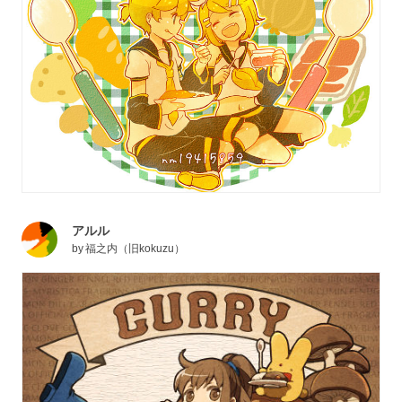
アルル
by
福之内（旧kokuzu）