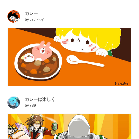
カレー
by
カナヘイ
カレーは楽しく
by
789