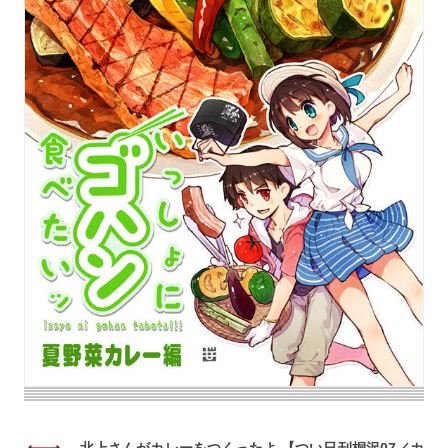
北上さんがカレーをつくったよ 【つい日刊桐沢07／カ