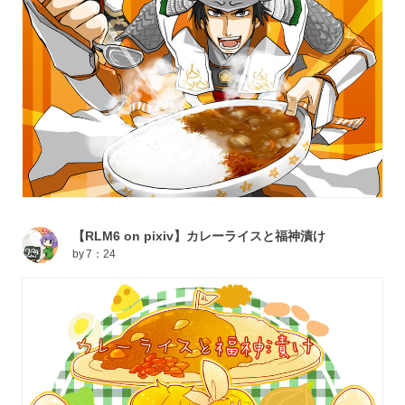
【RLM6 on pixiv】カレーライスと福神漬け
by
7：24