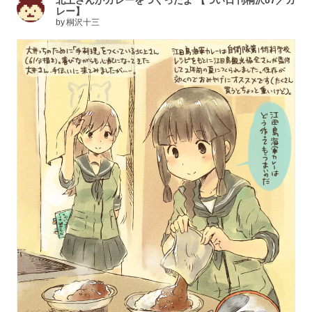
レー】
by
桐沢十三