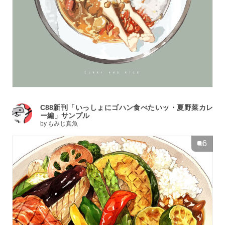
C88新刊「いっしょにゴハン食べたいッ・夏野菜カレ
ー編」サンプル
by
もみじ真魚
6